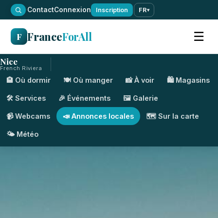
·
Contact
Connexion
Inscription
FR
▾
France
ForAll
☰
F
Nice
French Riviera
🏨 Où dormir
🍽️ Où manger
📸 À voir
🛍️ Magasins
🛠️ Services
🎉 Événements
🖼️ Galerie
📹 Webcams
📣 Annonces locales
🗺️ Sur la carte
🌤️ Météo