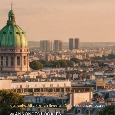
FranceForAll
›
French Riviera
›
Nice
› Annonces locales
📣 ANNONCES LOCALES