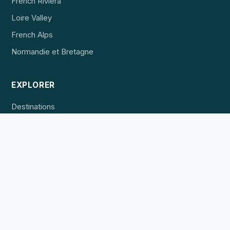
French Riviera
Loire Valley
French Alps
Normandie et Bretagne
EXPLORER
Destinations
Hébergement
Expériences
POUR LES PROFESSIONNELS
Référencer un établissement
Publicité
Contact