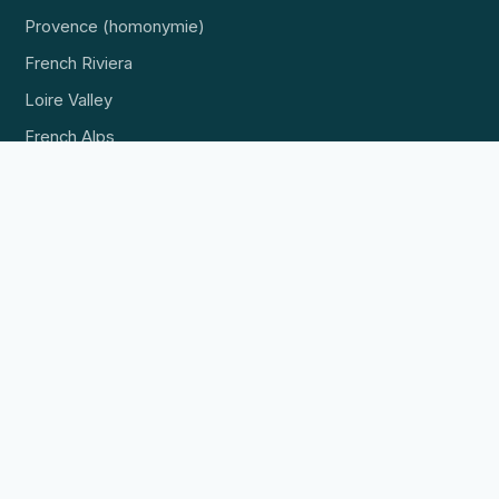
Provence (homonymie)
French Riviera
Loire Valley
French Alps
Normandie et Bretagne
EXPLORER
Destinations
Hébergement
Expériences
POUR LES PROFESSIONNELS
Référencer un établissement