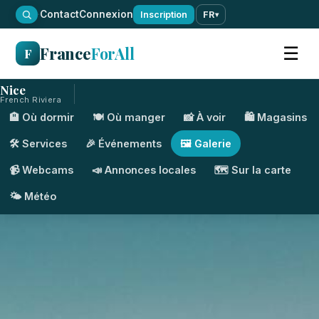
·
Contact
Connexion
Inscription
FR
▾
France
ForAll
☰
F
Nice
French Riviera
🏨 Où dormir
🍽️ Où manger
📸 À voir
🛍️ Magasins
🛠️ Services
🎉 Événements
🖼️ Galerie
📹 Webcams
📣 Annonces locales
🗺️ Sur la carte
🌤️ Météo