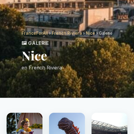
FranceForAll
›
French Riviera
›
Nice
› Galerie
🖼️ GALERIE
Nice
en French Riviera