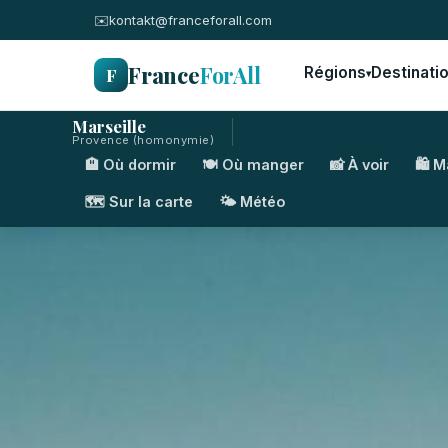
✉️
kontakt@franceforall.com
France
ForAll
F
Régions
Destinati
▾
Marseille
Provence (homonymie)
🏨 Où dormir
🍽️ Où manger
📸 À voir
🛍️ 
🗺️ Sur la carte
🌤️ Météo