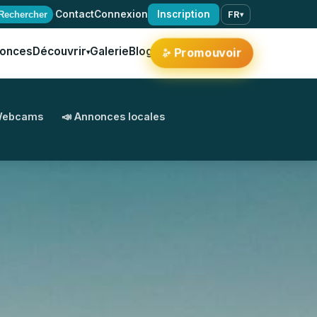
·
Contact
Connexion
Inscription
Rechercher
FR
▾
onces
Découvrir
Galerie
Blog
Promouvoir
▾
✨
Webcams
📣 Annonces locales