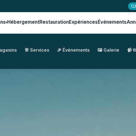
ons
Hébergement
Restauration
Expériences
Événements
Ann
▾
Magasins
🛠️ Services
🎉 Événements
🖼️ Galerie
📹 