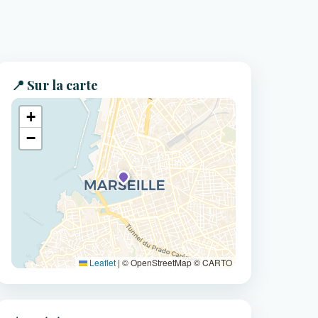
📍 Sur la carte
+
−
Leaflet
|
© OpenStreetMap © CARTO