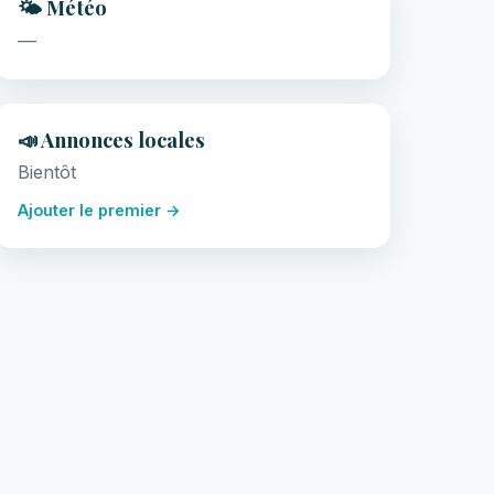
🌤️ Météo
—
📣 Annonces locales
Bientôt
Ajouter le premier →