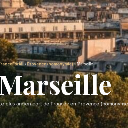
FranceForAll
›
Provence (homonymie)
› Marseille
Marseille
Le plus ancien port de France · en Provence (homonymie