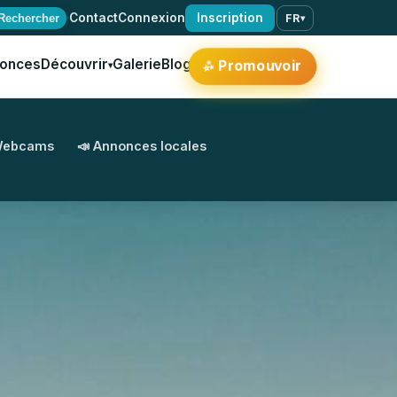
·
Contact
Connexion
Inscription
Rechercher
FR
▾
onces
Découvrir
Galerie
Blog
Promouvoir
✨
▾
Webcams
📣 Annonces locales