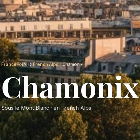
FranceForAll
›
French Alps
› Chamonix
Chamonix
Sous le Mont Blanc · en French Alps