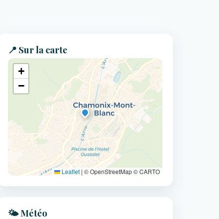
📍 Sur la carte
+
−
Leaflet
|
© OpenStreetMap © CARTO
🌤️ Météo