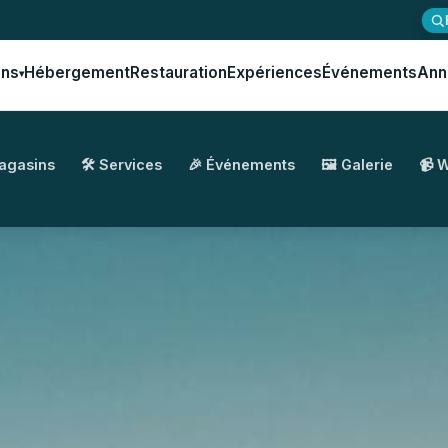
ons
Hébergement
Restauration
Expériences
Événements
Ann
▾
Magasins
🛠️ Services
🎉 Événements
🖼️ Galerie
📹 