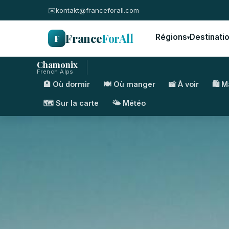
✉️
kontakt@franceforall.com
France
ForAll
F
Régions
Destinati
▾
Chamonix
French Alps
🏨 Où dormir
🍽️ Où manger
📸 À voir
🛍️ 
🗺️ Sur la carte
🌤️ Météo