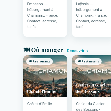
Emosson —
Laÿssia —
hébergement à
hébergement à
Chamonix, France.
Chamonix, France.
Contact, adresse,
Contact, adresse,
tarifs.
tarifs.
🍽️ Où manger
Découvrir →
🍽️ Restaurants
🍽️ Restaurants
Chalet du Glacier
Châlet d'Emilie
des Bossons
Châlet d'Emilie
Chalet du Glacier
des Bossons ·