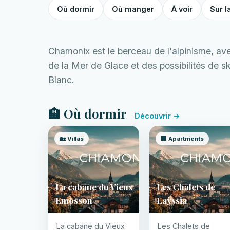
Où dormir
Où manger
À voir
Sur l
Chamonix est le berceau de l'alpinisme, avec
de la Mer de Glace et des possibilités de s
Blanc.
🏨 Où dormir
Découvrir →
🏡 Villas
🏢 Apartments
La cabane du Vieux
Les Chalets de
Emosson
Laÿssia
La cabane du Vieux
Les Chalets de