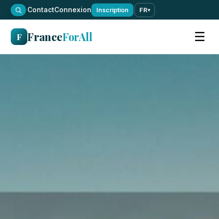
·
Contact
Connexion
Inscription
FR
▾
France
ForAll
☰
F