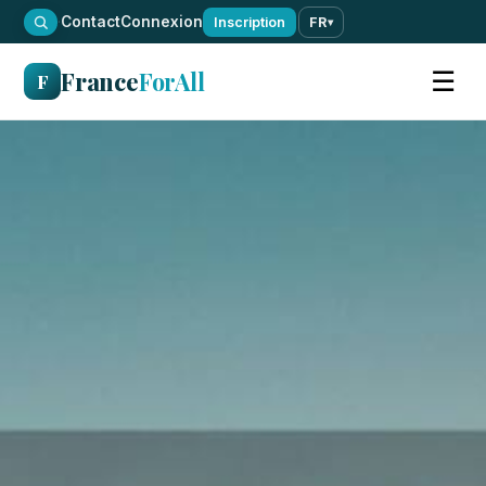
·
Contact
Connexion
Inscription
FR
▾
France
ForAll
☰
F