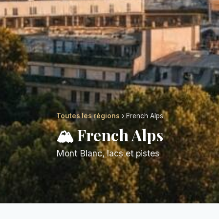
Toutes les régions
› French Alps
🏔️ French Alps
Mont Blanc, lacs et pistes