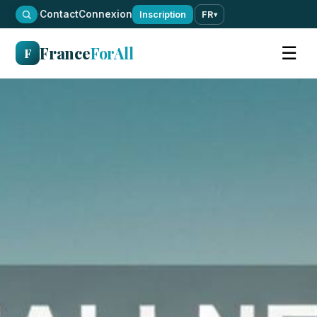
·
Contact
Connexion
Inscription
FR
▾
France
ForAll
☰
F