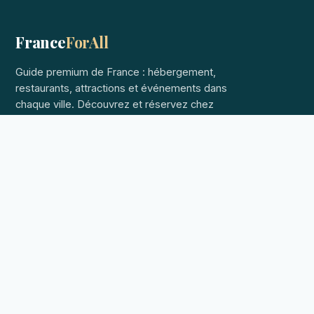
France
ForAll
Guide premium de France : hébergement,
restaurants, attractions et événements dans
chaque ville. Découvrez et réservez chez
les hôtes locaux.
RÉGIONS
Paris & Île-de-France
Provence (homonymie)
French Riviera
Loire Valley
French Alps