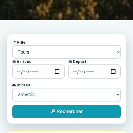
📍 Ville
📅 Arrivée
📅 Départ
👥 Invités
🔎 Rechercher