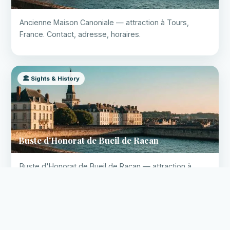
Ancienne Maison Canoniale — attraction à Tours,
France. Contact, adresse, horaires.
🏛️ Sights & History
✕
Votre entreprise sur ce site ?
📐
Buste d'Honorat de Bueil de Racan
Devis gratuit →
Visites virtuelles 360° Google Street
View professionnelles
Buste d'Honorat de Bueil de Racan — attraction à
Tours, France. Contact, adresse, horaires.