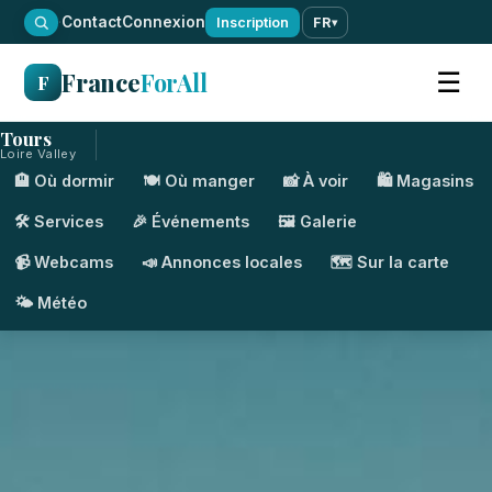
·
Contact
Connexion
Inscription
FR
▾
France
ForAll
☰
F
Tours
Loire Valley
🏨 Où dormir
🍽️ Où manger
📸 À voir
🛍️ Magasins
🛠️ Services
🎉 Événements
🖼️ Galerie
📹 Webcams
📣 Annonces locales
🗺️ Sur la carte
🌤️ Météo