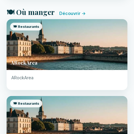
🍽️ Où manger
Découvrir →
🍽️ Restaurants
ARockArea
ARockArea
🍽️ Restaurants