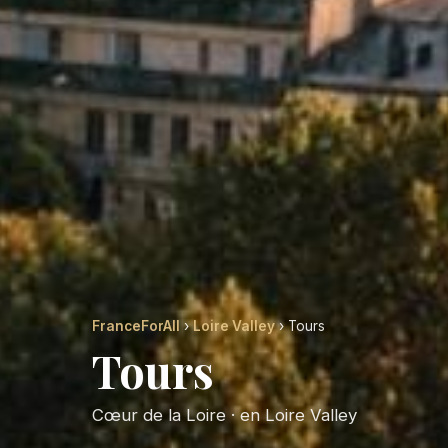
FranceForAll
›
Loire Valley
› Tours
Tours
Cœur de la Loire · en Loire Valley