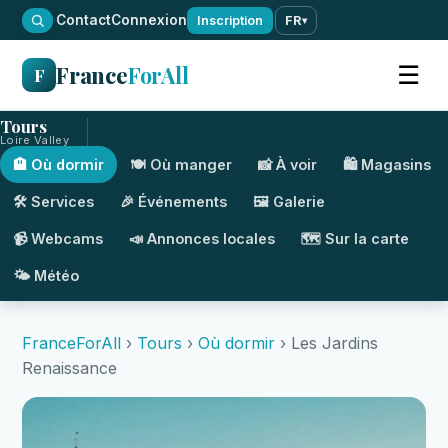
·
Contact
Connexion
Inscription
FR
▾
France
ForAll
☰
F
Tours
Loire Valley
🏨 Où dormir
🍽️ Où manger
📸 À voir
🛍️ Magasins
🛠️ Services
🎉 Événements
🖼️ Galerie
📹 Webcams
📣 Annonces locales
🗺️ Sur la carte
🌤️ Météo
FranceForAll
›
Tours
›
Où dormir
› Les Jardins
Renaissance