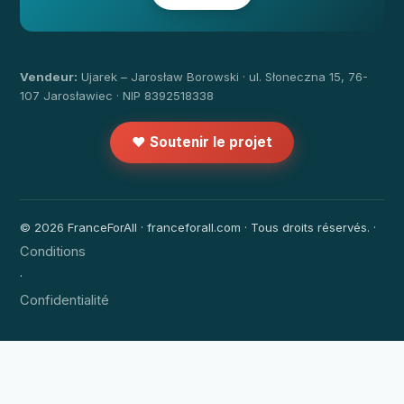
Vendeur:
Ujarek – Jarosław Borowski · ul. Słoneczna 15, 76-
107 Jarosławiec · NIP 8392518338
❤️ Soutenir le projet
© 2026 FranceForAll · franceforall.com · Tous droits réservés. ·
Conditions
·
Confidentialité