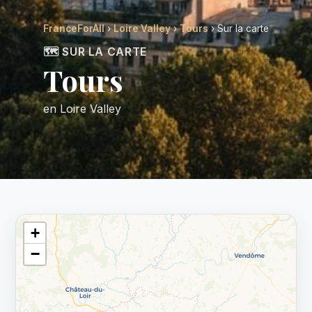
FranceForAll
›
Loire Valley
›
Tours
› Sur la carte
🗺️ SUR LA CARTE
Tours
en Loire Valley
+
−