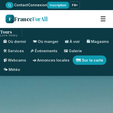
·
Contact
Connexion
Inscription
FR
▾
France
ForAll
☰
F
Tours
Loire Valley
🏨 Où dormir
🍽️ Où manger
📸 À voir
🛍️ Magasins
🛠️ Services
🎉 Événements
🖼️ Galerie
📹 Webcams
📣 Annonces locales
🗺️ Sur la carte
🌤️ Météo