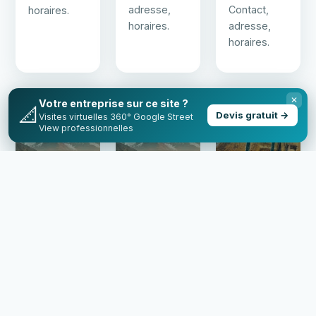
adresse,
Contact,
horaires.
horaires.
adresse,
horaires.
✕
Votre entreprise sur ce site ?
📍 Chamonix
📍 Chamonix
📍 Chamonix
📐
Devis gratuit →
Visites virtuelles 360° Google Street
View professionnelles
Geneviève
Lionel
Locomotive
Bouvier
Terray
n°7
Geneviève
Lionel
Locomotive
Bouvier —
Terray —
n°7 —
attraction à
attraction à
attraction à