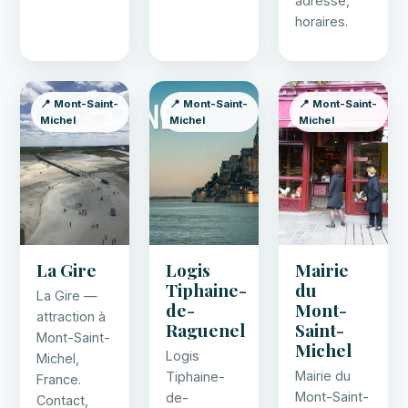
adresse,
horaires.
📍 Mont-Saint-
📍 Mont-Saint-
📍 Mont-Saint-
Michel
Michel
Michel
La Gire
Logis
Mairie
Tiphaine-
du
La Gire —
de-
Mont-
attraction à
Raguenel
Saint-
Mont-Saint-
Michel
Logis
Michel,
Mairie du
Tiphaine-
France.
Mont-Saint-
de-
Contact,