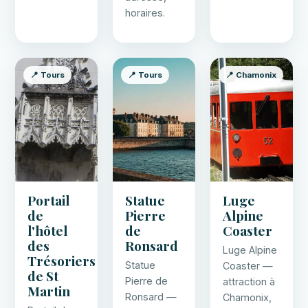
horaires.
📍 Tours
📍 Tours
📍 Chamonix
Portail
Statue
Luge
de
Pierre
Alpine
l'hôtel
de
Coaster
des
Ronsard
Luge Alpine
Trésoriers
Statue
Coaster —
de St
Pierre de
attraction à
Martin
Ronsard —
Chamonix,