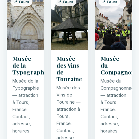
📍 Tours
📍 Tours
📍 Tours
Musée
Musée
Musée
de la
des Vins
du
Typographie
de
Compagnonn
Touraine
Musée de la
Musée du
Musée des
Typographie
Compagnonnage
Vins de
— attraction
— attraction
Touraine —
à Tours,
à Tours,
attraction à
France.
France.
Tours,
Contact,
Contact,
France.
adresse,
adresse,
Contact,
horaires.
horaires.
adresse,