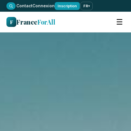
·
Contact
Connexion
Inscription
FR
▾
France
ForAll
☰
F