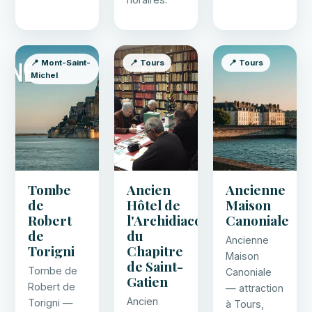
📍 Mont-Saint-
📍 Tours
📍 Tours
Michel
Tombe
Ancien
Ancienne
de
Hôtel de
Maison
Robert
l'Archidiaconné
Canoniale
de
du
Ancienne
Torigni
Chapitre
Maison
de Saint-
Tombe de
Canoniale
Gatien
Robert de
— attraction
Ancien
Torigni —
à Tours,