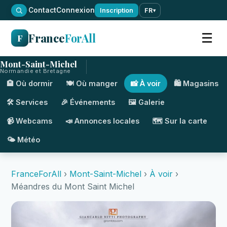
·
Contact
Connexion
Inscription
FR
▾
France
ForAll
☰
F
Mont-Saint-Michel
Normandie et Bretagne
🏨 Où dormir
🍽️ Où manger
📸 À voir
🛍️ Magasins
🛠️ Services
🎉 Événements
🖼️ Galerie
📹 Webcams
📣 Annonces locales
🗺️ Sur la carte
🌤️ Météo
FranceForAll
›
Mont-Saint-Michel
›
À voir
›
Méandres du Mont Saint Michel