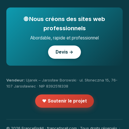
🌐 Nous créons des sites web
professionnels
Abordable, rapide et professionnel
Devis →
Vendeur:
Ujarek – Jarosław Borowski · ul. Słoneczna 15, 76-
107 Jarosławiec · NIP 8392518338
❤️ Soutenir le projet
© 2026 FranceForAll · franceforall.com · Tous droits réservés. ·