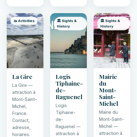
🚤 Activities
🏛️ Sights &
🏛️ Sights &
History
History
La Gire
Logis
Mairie
Tiphaine-
du
La Gire —
de-
Mont-
attraction à
Raguenel
Saint-
Mont-Saint-
Michel
Logis
Michel,
Mairie du
Tiphaine-
France.
Mont-Saint-
de-
Contact,
Michel —
Raguenel —
adresse,
attraction à
attraction à
horaires.