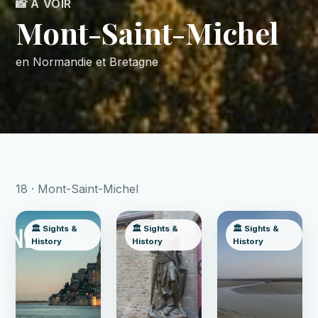
📸 À VOIR
Mont-Saint-Michel
en Normandie et Bretagne
18 · Mont-Saint-Michel
🏛️ Sights &
🏛️ Sights &
🏛️ Sights &
History
History
History