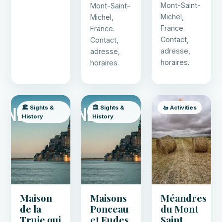
Mont-Saint-
Mont-Saint-
Michel,
Michel,
France.
France.
Contact,
Contact,
adresse,
adresse,
horaires.
horaires.
🏛️ Sights &
🏛️ Sights &
🚤 Activities
History
History
Maison
Maisons
Méandres
de la
Ponceau
du Mont
Truie qui
et Eudes
Saint