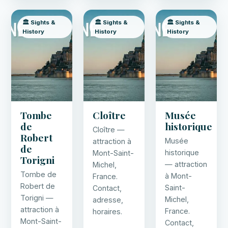
🏛️ Sights &
🏛️ Sights &
🏛️ Sights &
History
History
History
Tombe
Cloître
Musée
de
historique
Cloître —
Robert
Musée
attraction à
de
historique
Mont-Saint-
Torigni
— attraction
Michel,
Tombe de
à Mont-
France.
Robert de
Saint-
Contact,
Torigni —
Michel,
adresse,
attraction à
France.
horaires.
Mont-Saint-
Contact,