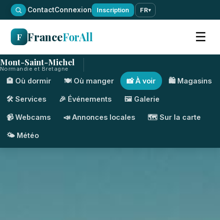
·
Contact
Connexion
Inscription
FR
▾
France
ForAll
☰
F
Mont-Saint-Michel
Normandie et Bretagne
🏨 Où dormir
🍽️ Où manger
📸 À voir
🛍️ Magasins
🛠️ Services
🎉 Événements
🖼️ Galerie
📹 Webcams
📣 Annonces locales
🗺️ Sur la carte
🌤️ Météo