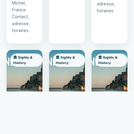
Michel,
adresse,
France.
horaires.
Contact,
adresse,
horaires.
🏛️ Sights &
🏛️ Sights &
🏛️ Sights &
History
History
History
✕
Votre entreprise sur ce site ?
📐
Devis gratuit →
Visites virtuelles 360° Google Street
View professionnelles
Porte
Statue
Tour
des
de Saint-
Tour —
Fanils
Michel
attraction à
Porte des
Statue de