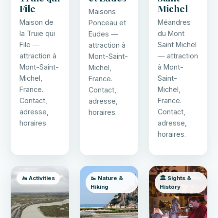
File
Michel
Maisons
Maison de
Méandres
Ponceau et
la Truie qui
du Mont
Eudes —
File —
Saint Michel
attraction à
attraction à
— attraction
Mont-Saint-
Mont-Saint-
à Mont-
Michel,
Michel,
Saint-
France.
France.
Michel,
Contact,
Contact,
France.
adresse,
adresse,
Contact,
horaires.
horaires.
adresse,
horaires.
🚤 Activities
🥾 Nature &
🏛️ Sights &
Hiking
History