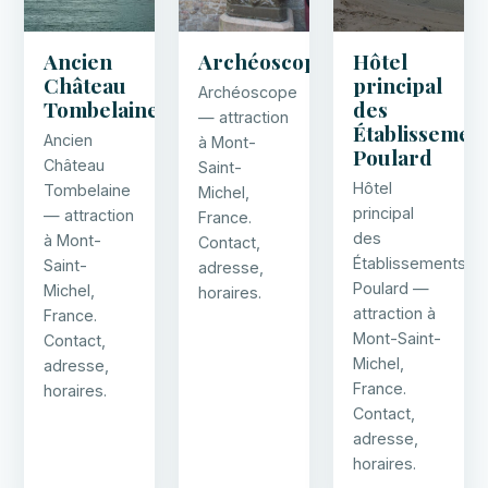
Ancien
Archéoscope
Hôtel
Château
principal
Archéoscope
Tombelaine
des
— attraction
Établissemen
Ancien
à Mont-
Poulard
Château
Saint-
Hôtel
Tombelaine
Michel,
principal
— attraction
France.
des
à Mont-
Contact,
Établissements
Saint-
adresse,
Poulard —
Michel,
horaires.
attraction à
France.
Mont-Saint-
Contact,
Michel,
adresse,
France.
horaires.
Contact,
adresse,
horaires.