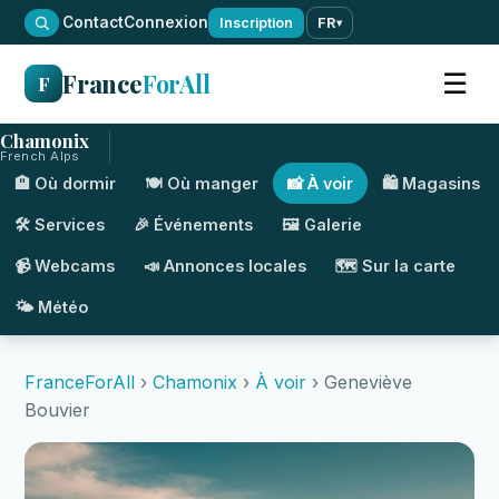
·
Contact
Connexion
Inscription
FR
▾
France
ForAll
☰
F
Chamonix
French Alps
🏨 Où dormir
🍽️ Où manger
📸 À voir
🛍️ Magasins
🛠️ Services
🎉 Événements
🖼️ Galerie
📹 Webcams
📣 Annonces locales
🗺️ Sur la carte
🌤️ Météo
FranceForAll
›
Chamonix
›
À voir
› Geneviève
Bouvier