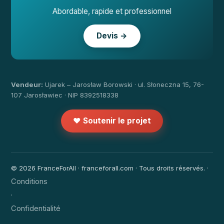
Abordable, rapide et professionnel
Devis →
Vendeur:
Ujarek – Jarosław Borowski · ul. Słoneczna 15, 76-
107 Jarosławiec · NIP 8392518338
❤️ Soutenir le projet
© 2026 FranceForAll · franceforall.com · Tous droits réservés. ·
Conditions
·
Confidentialité