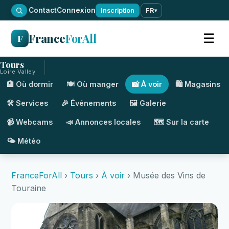
·
Contact
Connexion
Inscription
FR
▾
France
ForAll
☰
F
Tours
Loire Valley
🏨 Où dormir
🍽️ Où manger
📸 À voir
🛍️ Magasins
🛠️ Services
🎉 Événements
🖼️ Galerie
📹 Webcams
📣 Annonces locales
🗺️ Sur la carte
🌤️ Météo
FranceForAll
›
Tours
›
À voir
› Musée des Vins de
Touraine