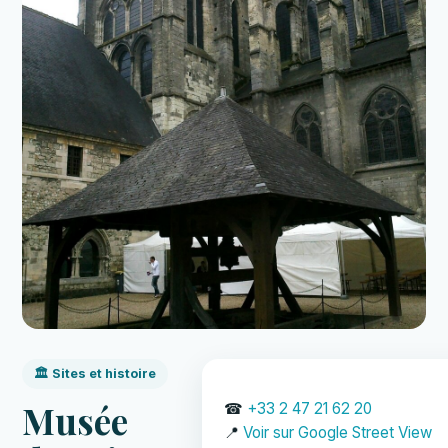
🏛️ Sites et histoire
Musée
☎
+33 2 47 21 62 20
📍
Voir sur Google Street View