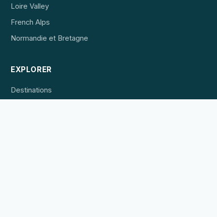
Loire Valley
French Alps
Normandie et Bretagne
EXPLORER
Destinations
Hébergement
Expériences
POUR LES PROFESSIONNELS
Référencer un établissement
Publicité
Contact