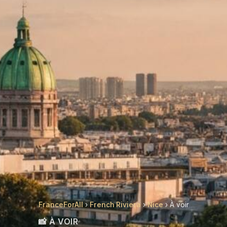
FranceForAll
›
French Riviera
›
Nice
› À voir
📸 À VOIR