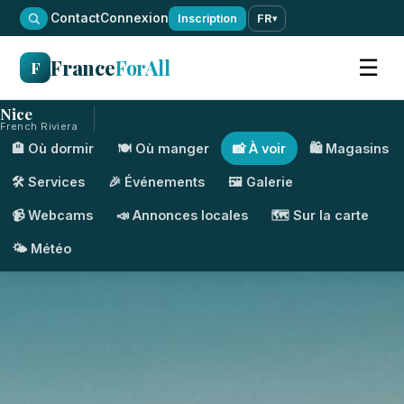
·
Contact
Connexion
Inscription
FR
▾
France
ForAll
☰
F
Nice
French Riviera
🏨 Où dormir
🍽️ Où manger
📸 À voir
🛍️ Magasins
🛠️ Services
🎉 Événements
🖼️ Galerie
📹 Webcams
📣 Annonces locales
🗺️ Sur la carte
🌤️ Météo