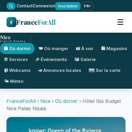
·
Contact
Connexion
Inscription
FR
▾
France
ForAll
☰
F
Nice
French Riviera
🏨 Où dormir
🍽️ Où manger
📸 À voir
🛍️ Magasins
🛠️ Services
🎉 Événements
🖼️ Galerie
📹 Webcams
📣 Annonces locales
🗺️ Sur la carte
🌤️ Météo
FranceForAll
›
Nice
›
Où dormir
› Hôtel Ibis Budget
Nice Palais Nikaia