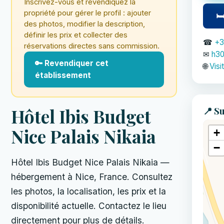
Inscrivez-vous et revendiquez la
propriété pour gérer le profil : ajouter
🛏
des photos, modifier la description,
définir les prix et collecter des
☎
+3
réservations directes sans commission.
✉
h3
🔑 Revendiquer cet
🌐
Visi
établissement
📍 Su
Hôtel Ibis Budget
Nice Palais Nikaia
+
−
Hôtel Ibis Budget Nice Palais Nikaia —
hébergement à Nice, France. Consultez
les photos, la localisation, les prix et la
disponibilité actuelle. Contactez le lieu
directement pour plus de détails.