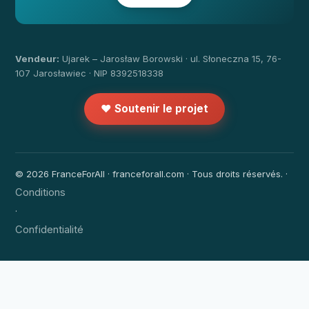
Vendeur:
Ujarek – Jarosław Borowski · ul. Słoneczna 15, 76-
107 Jarosławiec · NIP 8392518338
❤️ Soutenir le projet
© 2026 FranceForAll · franceforall.com · Tous droits réservés. ·
Conditions
·
Confidentialité