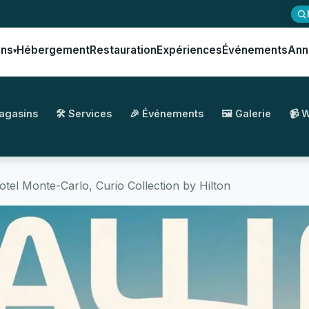
ons
Hébergement
Restauration
Expériences
Événements
Ann
▾
Magasins
🛠️ Services
🎉 Événements
🖼️ Galerie
📹 
el Monte-Carlo, Curio Collection by Hilton