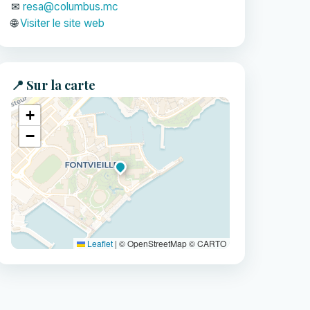
✉
resa@columbus.mc
🌐
Visiter le site web
📍 Sur la carte
+
−
Leaflet
|
© OpenStreetMap © CARTO