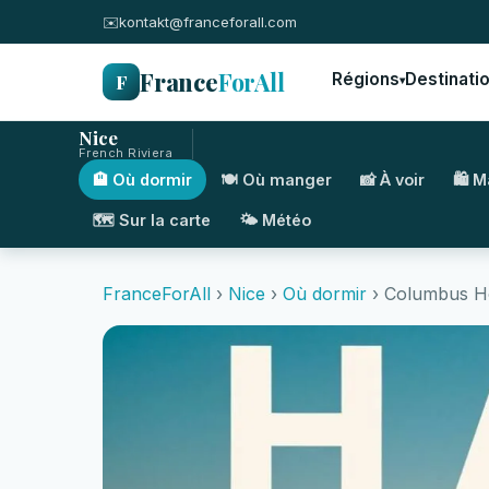
✉️
kontakt@franceforall.com
France
ForAll
F
Régions
Destinati
▾
Nice
French Riviera
🏨 Où dormir
🍽️ Où manger
📸 À voir
🛍️ 
🗺️ Sur la carte
🌤️ Météo
FranceForAll
›
Nice
›
Où dormir
› Columbus Hot