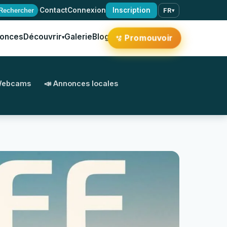
·
Contact
Connexion
Inscription
Rechercher
FR
▾
onces
Découvrir
Galerie
Blog
Promouvoir
✨
▾
Webcams
📣 Annonces locales