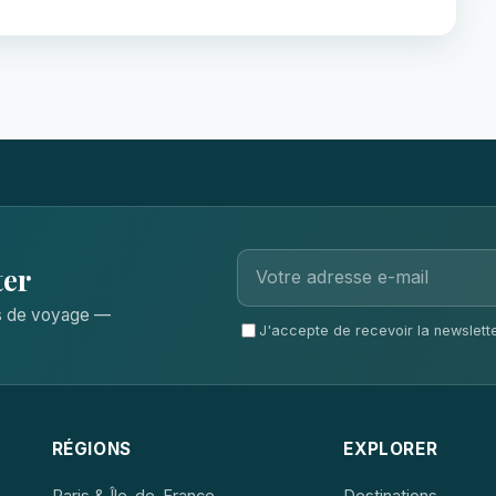
ter
ls de voyage —
J'accepte de recevoir la newsletter
RÉGIONS
EXPLORER
Paris & Île-de-France
Destinations