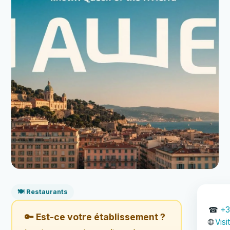
🍽️ Restaurants
☎
+3
🔑 Est-ce votre établissement ?
🌐
Visi