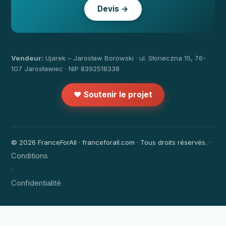
Devis →
Vendeur:
Ujarek – Jarosław Borowski · ul. Słoneczna 15, 76-
107 Jarosławiec · NIP 8392518338
❤️ Soutenir le projet
© 2026 FranceForAll · franceforall.com · Tous droits réservés. ·
Conditions
·
Confidentialité