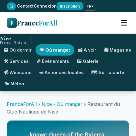
·
Contact
Connexion
Inscription
FR
▾
France
ForAll
☰
F
Nice
French Riviera
🏨 Où dormir
🍽️ Où manger
📸 À voir
🛍️ Magasins
🛠️ Services
🎉 Événements
🖼️ Galerie
📹 Webcams
📣 Annonces locales
🗺️ Sur la carte
🌤️ Météo
FranceForAll
›
Nice
›
Où manger
› Restaurant du
Club Nautique de Nice