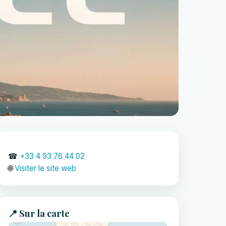
☎
+33 4 93 76 44 02
🌐
Visiter le site web
📍 Sur la carte