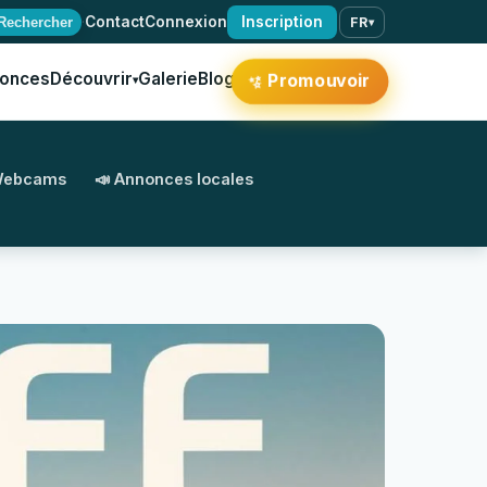
·
Contact
Connexion
Inscription
Rechercher
FR
▾
onces
Découvrir
Galerie
Blog
Promouvoir
✨
▾
Webcams
📣 Annonces locales