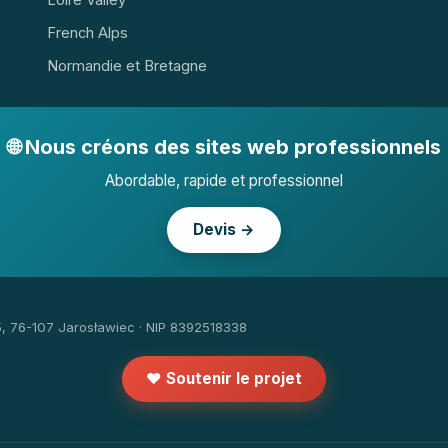
Loire Valley
French Alps
Normandie et Bretagne
🌐 Nous créons des sites web professionnels
Abordable, rapide et professionnel
Devis →
5, 76-107 Jarosławiec · NIP 8392518338
❤️ Soutenir le projet