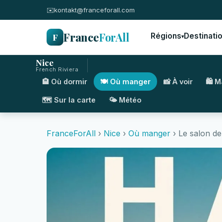
✉️
kontakt@franceforall.com
France
ForAll
F
Régions
Destinati
▾
Nice
French Riviera
🏨 Où dormir
🍽️ Où manger
📸 À voir
🛍️ 
🗺️ Sur la carte
🌤️ Météo
FranceForAll
›
Nice
›
Où manger
› Le salon de