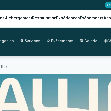
ons
Hébergement
Restauration
Expériences
Événements
Ann
▾
Magasins
🛠️ Services
🎉 Événements
🖼️ Galerie
📹 
 thé