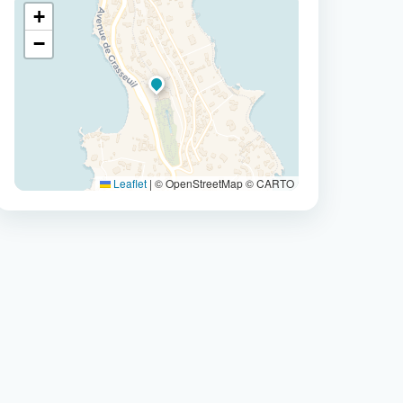
+
−
Leaflet
|
© OpenStreetMap © CARTO