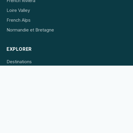
French Riviera
Loire Valley
French Alps
Normandie et Bretagne
EXPLORER
Destinations
Hébergement
Expériences
POUR LES PROFESSIONNELS
Référencer un établissement
Publicité
Contact