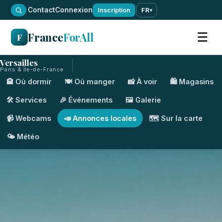
·
Contact
Connexion
Inscription
FR
▾
France
ForAll
☰
F
Versailles
Paris & Île-de-France
🏨 Où dormir
🍽️ Où manger
📸 À voir
🛍️ Magasins
🛠️ Services
🎉 Événements
🖼️ Galerie
📹 Webcams
📣 Annonces locales
🗺️ Sur la carte
🌤️ Météo