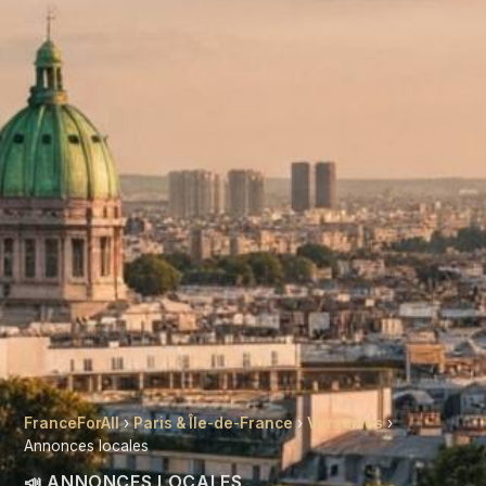
FranceForAll
›
Paris & Île-de-France
›
Versailles
›
Annonces locales
📣 ANNONCES LOCALES