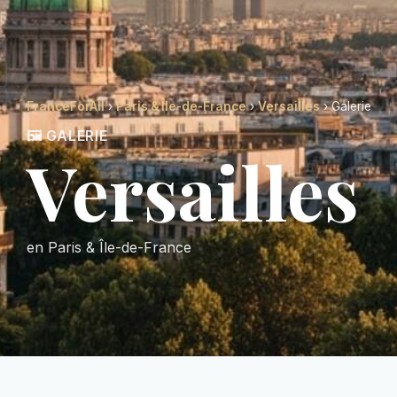
FranceForAll
›
Paris & Île-de-France
›
Versailles
› Galerie
🖼️ GALERIE
Versailles
en Paris & Île-de-France