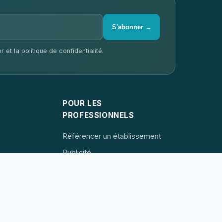
S'abonner →
 et la politique de confidentialité.
✕
Votre entreprise sur
POUR LES
ce site ?
📐
Devis gratuit →
PROFESSIONNELS
Visites virtuelles 360°
Google Street View
professionnelles
Référencer un établissement
Publicité
Contact
Devenir partenaire