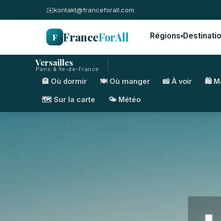
✉️
kontakt@franceforall.com
France
ForAll
F
Régions
Destinati
▾
Versailles
Paris & Île-de-France
🏨 Où dormir
🍽️ Où manger
📸 À voir
🛍️ 
🗺️ Sur la carte
🌤️ Météo