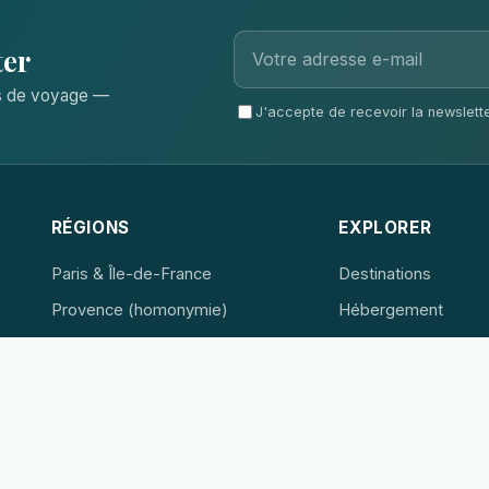
ter
ls de voyage —
J'accepte de recevoir la newsletter
RÉGIONS
EXPLORER
Paris & Île-de-France
Destinations
Provence (homonymie)
Hébergement
French Riviera
Expériences
Loire Valley
French Alps
Normandie et Bretagne