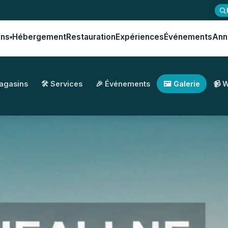
ons
Hébergement
Restauration
Expériences
Événements
Ann
▾
Magasins
🛠️ Services
🎉 Événements
🖼️ Galerie
📹 