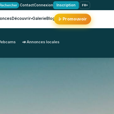
·
Contact
Connexion
Inscription
Rechercher
FR
▾
onces
Découvrir
Galerie
Blog
Promouvoir
✨
▾
Webcams
📣 Annonces locales