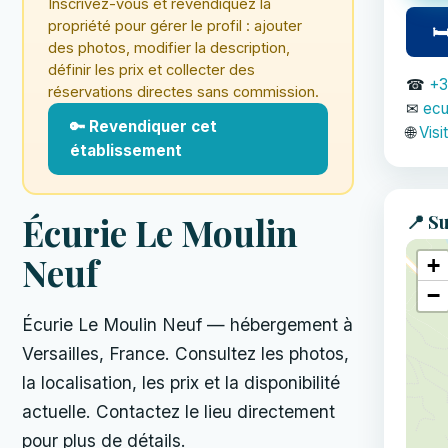
Inscrivez-vous et revendiquez la
propriété pour gérer le profil : ajouter
🛏
des photos, modifier la description,
définir les prix et collecter des
☎
+3
réservations directes sans commission.
✉
ecu
🔑 Revendiquer cet
🌐
Visi
établissement
📍 Su
Écurie Le Moulin
Neuf
+
−
Écurie Le Moulin Neuf — hébergement à
Versailles, France. Consultez les photos,
la localisation, les prix et la disponibilité
actuelle. Contactez le lieu directement
pour plus de détails.