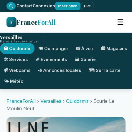
·
Contact
Connexion
Inscription
FR
▾
France
ForAll
☰
F
Versailles
Paris & Île-de-France
🏨 Où dormir
🍽️ Où manger
📸 À voir
🛍️ Magasins
🛠️ Services
🎉 Événements
🖼️ Galerie
📹 Webcams
📣 Annonces locales
🗺️ Sur la carte
🌤️ Météo
FranceForAll
›
Versailles
›
Où dormir
› Écurie Le
Moulin Neuf