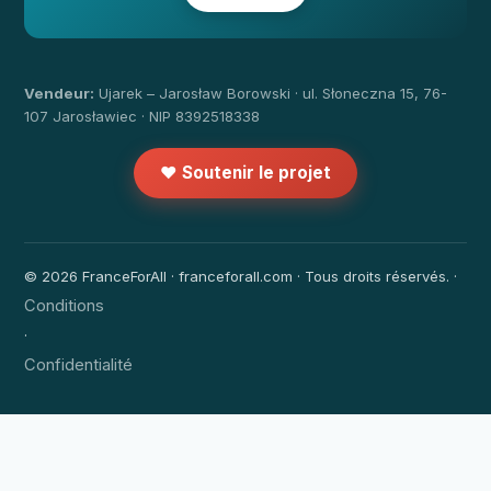
Vendeur:
Ujarek – Jarosław Borowski · ul. Słoneczna 15, 76-
107 Jarosławiec · NIP 8392518338
❤️ Soutenir le projet
© 2026 FranceForAll · franceforall.com · Tous droits réservés. ·
Conditions
·
Confidentialité