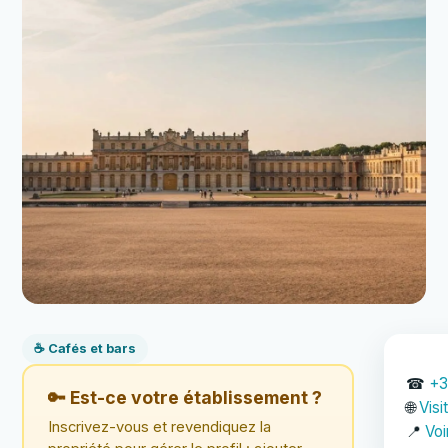
☕ Cafés et bars
☎
+3
🔑 Est-ce votre établissement ?
🌐
Visi
Inscrivez-vous et revendiquez la
📍
Voi