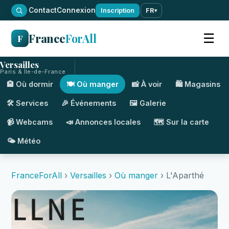
·
Contact
Connexion
Inscription
FR
▾
France
ForAll
☰
F
Versailles
Paris & Île-de-France
🏨 Où dormir
🍽️ Où manger
📸 À voir
🛍️ Magasins
🛠️ Services
🎉 Événements
🖼️ Galerie
📹 Webcams
📣 Annonces locales
🗺️ Sur la carte
🌤️ Météo
FranceForAll
›
Versailles
›
Où manger
› L'Aparthé