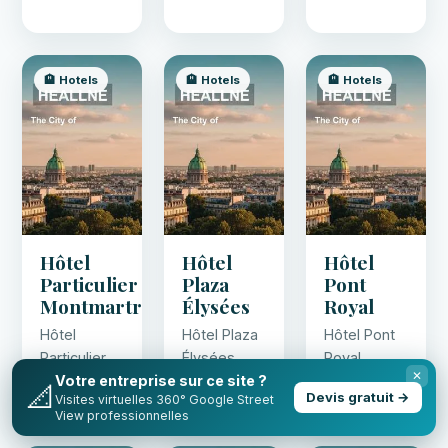
🏨 Hotels
🏨 Hotels
🏨 Hotels
Hôtel
Hôtel
Hôtel
Particulier
Plaza
Pont
Montmartre
Élysées
Royal
Hôtel
Hôtel Plaza
Hôtel Pont
Particulier
Élysées
Royal
✕
Montmartre
Votre entreprise sur ce site ?
📐
Devis gratuit →
Visites virtuelles 360° Google Street
View professionnelles