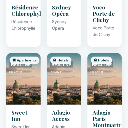
Résidence
Sydney
Voco
Chlorophylle
Opéra
Porte de
Clichy
Résidence
Sydney
Voco Porte
Chlorophylle
Opéra
de Clichy
🏢 Apartments
🏨 Hotels
🏨 Hotels
Sweet
Adagio
Adagio
Inn
Access
Paris
Montmartre
Sweet Inn
Adagio