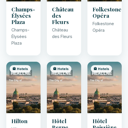
Champs-
Château
Folkestone
Élysées
des
Opéra
Plaza
Fleurs
Folkestone
Champs-
Château
Opéra
Élysées
des Fleurs
Plaza
🏨 Hotels
🏨 Hotels
🏨 Hotels
Hilton
Hôtel
Hôtel
Berne
Boissière