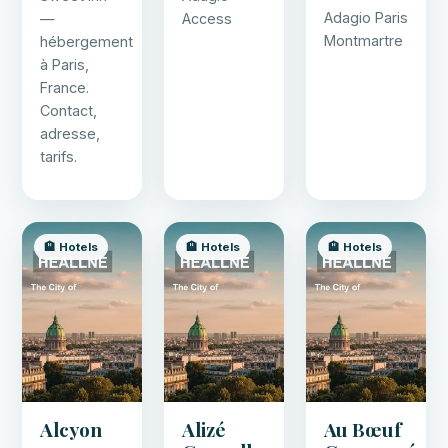
Adagio Paris
—
Access
Montmartre
hébergement
à Paris,
France.
Contact,
adresse,
tarifs.
🏨 Hotels
🏨 Hotels
🏨 Hotels
Alcyon
Alizé
Au Bœuf