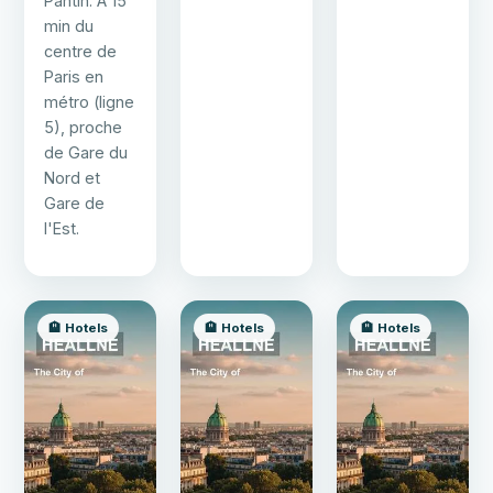
Pantin. À 15
min du
centre de
Paris en
métro (ligne
5), proche
de Gare du
Nord et
Gare de
l'Est.
🏨 Hotels
🏨 Hotels
🏨 Hotels