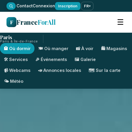
·
Contact
Connexion
Inscription
FR
▾
France
ForAll
☰
F
Paris
Paris & Île-de-France
🏨 Où dormir
🍽️ Où manger
📸 À voir
🛍️ Magasins
🛠️ Services
🎉 Événements
🖼️ Galerie
📹 Webcams
📣 Annonces locales
🗺️ Sur la carte
🌤️ Météo