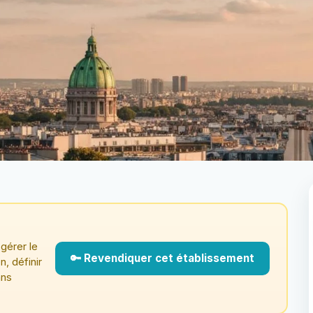
gérer le
🔑 Revendiquer cet établissement
n, définir
ans