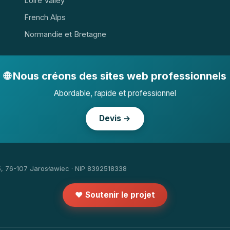
Loire Valley
French Alps
Normandie et Bretagne
🌐 Nous créons des sites web professionnels
Abordable, rapide et professionnel
Devis →
5, 76-107 Jarosławiec · NIP 8392518338
❤️ Soutenir le projet