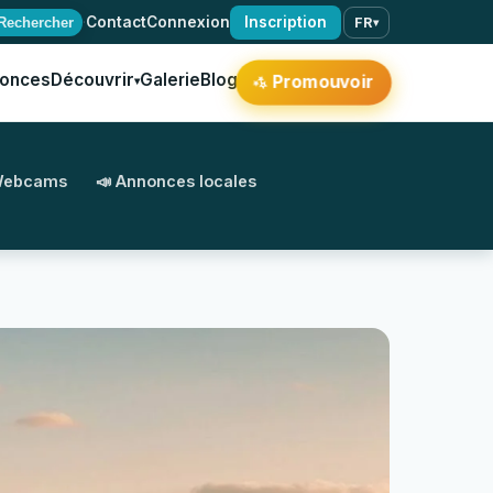
·
Contact
Connexion
Inscription
Rechercher
FR
▾
onces
Découvrir
Galerie
Blog
Promouvoir
▾
✨
Webcams
📣 Annonces locales