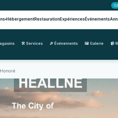
ons
Hébergement
Restauration
Expériences
Événements
Ann
▾
Magasins
🛠️ Services
🎉 Événements
🖼️ Galerie
📹 
-Honoré