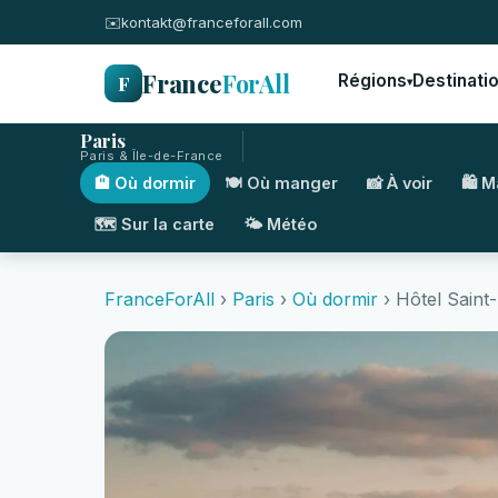
✉️
kontakt@franceforall.com
France
ForAll
F
Régions
Destinati
▾
Paris
Paris & Île-de-France
🏨 Où dormir
🍽️ Où manger
📸 À voir
🛍️ 
🗺️ Sur la carte
🌤️ Météo
FranceForAll
›
Paris
›
Où dormir
› Hôtel Saint