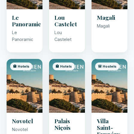
Le
Lou
Magali
Panoramic
Castelet
Magali
Le
Lou
Panoramic
Castelet
🏨 Hotels
🏨 Hotels
🎒 Hostels
Novotel
Palais
Villa
Niçois
Saint-
Novotel
Exupéry