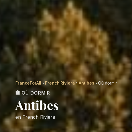
FranceForAll
›
French Riviera
›
Antibes
› Où dormir
🏨 OÙ DORMIR
Antibes
en French Riviera