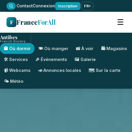
·
Contact
Connexion
Inscription
FR
▾
France
ForAll
☰
F
Antibes
French Riviera
🏨 Où dormir
🍽️ Où manger
📸 À voir
🛍️ Magasins
🛠️ Services
🎉 Événements
🖼️ Galerie
📹 Webcams
📣 Annonces locales
🗺️ Sur la carte
🌤️ Météo