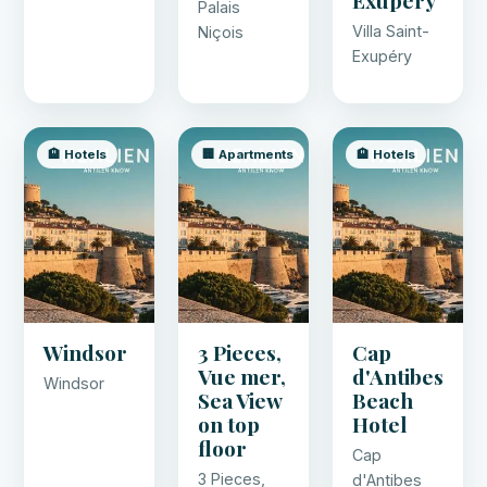
Palais
Villa Saint-
Niçois
Exupéry
🏨 Hotels
🏢 Apartments
🏨 Hotels
Windsor
3 Pieces,
Cap
Vue mer,
d'Antibes
Windsor
Sea View
Beach
on top
Hotel
floor
Cap
3 Pieces,
d'Antibes