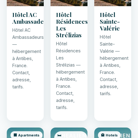
Hôtel AC
Hôtel
Hôtel
Ambassadeurs
Résidences
Sainte-
Les
Valérie
Hôtel AC
Strélizias
Hôtel
Ambassadeurs
Hôtel
Sainte-
—
Résidences
Valérie —
hébergement
Les
hébergement
à Antibes,
Strélizias —
à Antibes,
France.
hébergement
France.
Contact,
à Antibes,
Contact,
adresse,
France.
adresse,
tarifs.
Contact,
tarifs.
adresse,
tarifs.
🏢 Apartments
🛏️
🏨 Hotels