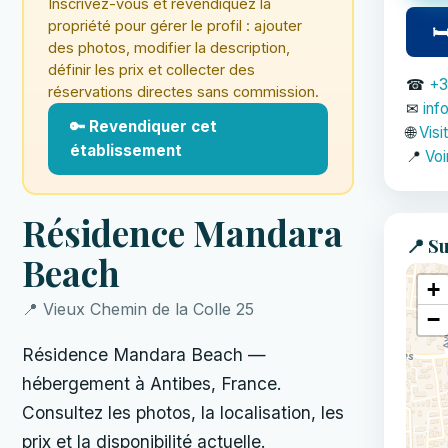
Inscrivez-vous et revendiquez la
propriété pour gérer le profil : ajouter
🛏
des photos, modifier la description,
définir les prix et collecter des
☎
+3
réservations directes sans commission.
✉
inf
🔑 Revendiquer cet
🌐
Visi
établissement
📍
Voi
Résidence Mandara
📍 Su
Beach
+
📍 Vieux Chemin de la Colle 25
−
Résidence Mandara Beach —
hébergement à Antibes, France.
Consultez les photos, la localisation, les
prix et la disponibilité actuelle.