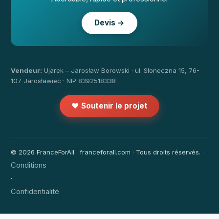
Devis →
Vendeur:
Ujarek – Jarosław Borowski · ul. Słoneczna 15, 76-
107 Jarosławiec · NIP 8392518338
❤️ Soutenir le projet
© 2026 FranceForAll · franceforall.com · Tous droits réservés. ·
Conditions
·
Confidentialité