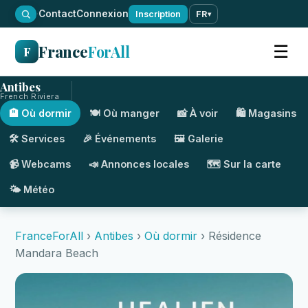
·
Contact
Connexion
Inscription
FR
▾
France
ForAll
☰
F
Antibes
French Riviera
🏨 Où dormir
🍽️ Où manger
📸 À voir
🛍️ Magasins
🛠️ Services
🎉 Événements
🖼️ Galerie
📹 Webcams
📣 Annonces locales
🗺️ Sur la carte
🌤️ Météo
FranceForAll
›
Antibes
›
Où dormir
› Résidence
Mandara Beach