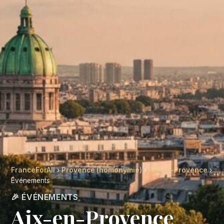
FranceForAll
›
Provence (homonymie)
›
Aix-en-Provence
›
Événements
🎉 ÉVÉNEMENTS
Aix-en-Provence