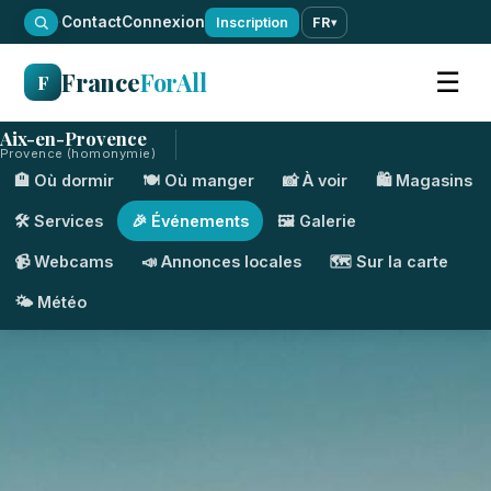
·
Contact
Connexion
Inscription
FR
▾
France
ForAll
☰
F
Aix-en-Provence
Provence (homonymie)
🏨 Où dormir
🍽️ Où manger
📸 À voir
🛍️ Magasins
🛠️ Services
🎉 Événements
🖼️ Galerie
📹 Webcams
📣 Annonces locales
🗺️ Sur la carte
🌤️ Météo