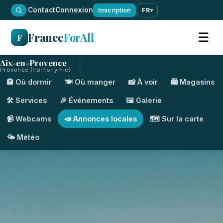
·
Contact
Connexion
Inscription
FR
▾
France
ForAll
☰
F
Aix-en-Provence
Provence (homonymie)
🏨 Où dormir
🍽️ Où manger
📸 À voir
🛍️ Magasins
🛠️ Services
🎉 Événements
🖼️ Galerie
📹 Webcams
📣 Annonces locales
🗺️ Sur la carte
🌤️ Météo