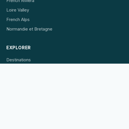
French Riviera
Loire Valley
French Alps
Normandie et Bretagne
EXPLORER
Destinations
Hébergement
Expériences
POUR LES PROFESSIONNELS
Référencer un établissement
Publicité
Contact