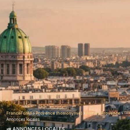
FranceForAll
›
Provence (homonymie)
›
Aix-en-Provence
›
Annonces locales
📣 ANNONCES LOCALES