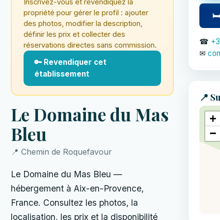
Inscrivez-vous et revendiquez la
propriété pour gérer le profil : ajouter
🛏
des photos, modifier la description,
définir les prix et collecter des
☎
+3
réservations directes sans commission.
✉
co
🔑 Revendiquer cet
établissement
📍 Su
Le Domaine du Mas
+
Bleu
−
📍 Chemin de Roquefavour
Le Domaine du Mas Bleu —
hébergement à Aix-en-Provence,
France. Consultez les photos, la
localisation, les prix et la disponibilité