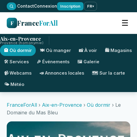
·
Contact
Connexion
Inscription
FR
▾
France
ForAll
☰
F
Aix-en-Provence
Provence (homonymie)
🏨 Où dormir
🍽️ Où manger
📸 À voir
🛍️ Magasins
🛠️ Services
🎉 Événements
🖼️ Galerie
📹 Webcams
📣 Annonces locales
🗺️ Sur la carte
🌤️ Météo
FranceForAll
›
Aix-en-Provence
›
Où dormir
› Le
Domaine du Mas Bleu