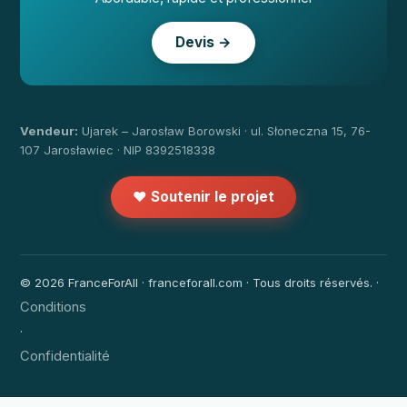
Devis →
Vendeur:
Ujarek – Jarosław Borowski · ul. Słoneczna 15, 76-
107 Jarosławiec · NIP 8392518338
❤️ Soutenir le projet
© 2026 FranceForAll · franceforall.com · Tous droits réservés. ·
Conditions
·
Confidentialité