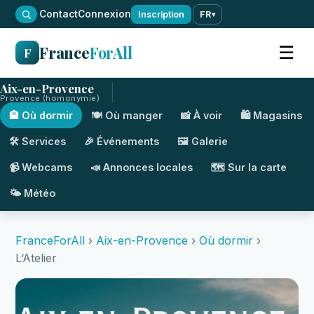
·
Contact
Connexion
Inscription
FR
▾
France
ForAll
☰
F
Aix-en-Provence
Provence (homonymie)
🏨 Où dormir
🍽️ Où manger
📸 À voir
🛍️ Magasins
🛠️ Services
🎉 Événements
🖼️ Galerie
📹 Webcams
📣 Annonces locales
🗺️ Sur la carte
🌤️ Météo
FranceForAll
›
Aix-en-Provence
›
Où dormir
›
L‘Atelier