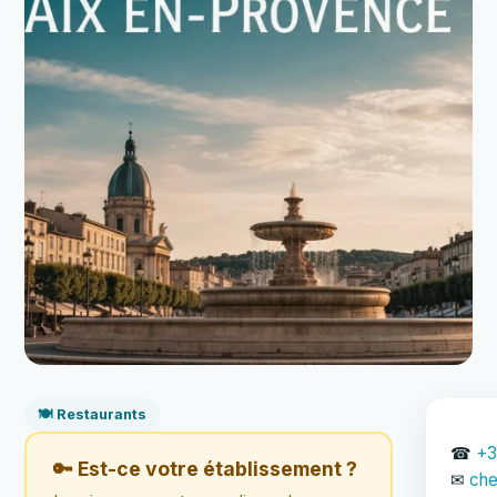
🍽️ Restaurants
☎
+3
🔑 Est-ce votre établissement ?
✉
che