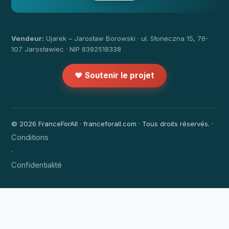
Vendeur:
Ujarek – Jarosław Borowski · ul. Słoneczna 15, 76-
107 Jarosławiec · NIP 8392518338
❤️ Soutenir le projet
© 2026 FranceForAll · franceforall.com · Tous droits réservés. ·
Conditions
·
Confidentialité