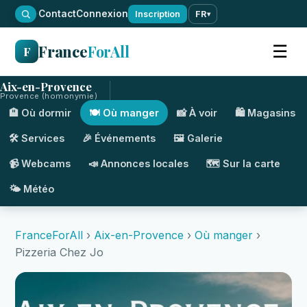
·
Contact
Connexion
Inscription
FR
▾
France
ForAll
☰
F
Aix-en-Provence
Provence (homonymie)
🏨 Où dormir
🍽️ Où manger
📸 À voir
🛍️ Magasins
🛠️ Services
🎉 Événements
🖼️ Galerie
📹 Webcams
📣 Annonces locales
🗺️ Sur la carte
🌤️ Météo
FranceForAll
›
Aix-en-Provence
›
Où manger
›
Pizzeria Chez Jo