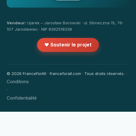
Vendeur:
Ujarek – Jarosław Borowski · ul. Słoneczna 15, 76-
107 Jarosławiec · NIP 8392518338
❤️ Soutenir le projet
© 2026 FranceForAll · franceforall.com · Tous droits réservés. ·
Conditions
·
Confidentialité