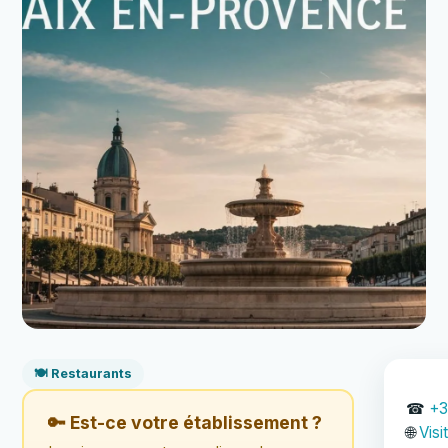
🍽️ Restaurants
☎
+3
🔑 Est-ce votre établissement ?
🌐
Visi