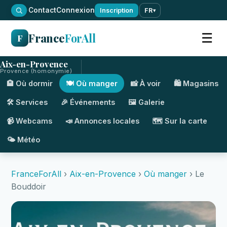
·
Contact
Connexion
Inscription
FR
▾
France
ForAll
☰
F
Aix-en-Provence
Provence (homonymie)
🏨 Où dormir
🍽️ Où manger
📸 À voir
🛍️ Magasins
🛠️ Services
🎉 Événements
🖼️ Galerie
📹 Webcams
📣 Annonces locales
🗺️ Sur la carte
🌤️ Météo
FranceForAll
›
Aix-en-Provence
›
Où manger
› Le
Bouddoir