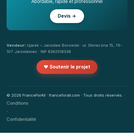
Abordable, rapide et professionnel
Devis →
Vendeur:
Ujarek – Jarosław Borowski · ul. Słoneczna 15, 76-
107 Jarosławiec · NIP 8392518338
❤️ Soutenir le projet
© 2026 FranceForAll · franceforall.com · Tous droits réservés. ·
Conditions
·
Confidentialité