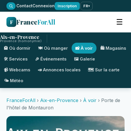
·
Contact
Connexion
Inscription
FR
▾
France
ForAll
☰
F
Aix-en-Provence
Provence (homonymie)
🏨 Où dormir
🍽️ Où manger
📸 À voir
🛍️ Magasins
🛠️ Services
🎉 Événements
🖼️ Galerie
📹 Webcams
📣 Annonces locales
🗺️ Sur la carte
🌤️ Météo
FranceForAll
›
Aix-en-Provence
›
À voir
› Porte de
l'hôtel de Montauron