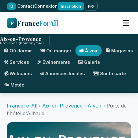
·
Contact
Connexion
Inscription
FR
▾
France
ForAll
☰
F
Aix-en-Provence
Provence (homonymie)
🏨 Où dormir
🍽️ Où manger
📸 À voir
🛍️ Magasins
🛠️ Services
🎉 Événements
🖼️ Galerie
📹 Webcams
📣 Annonces locales
🗺️ Sur la carte
🌤️ Météo
FranceForAll
›
Aix-en-Provence
›
À voir
› Porte de
l'hôtel d'Ailhaud