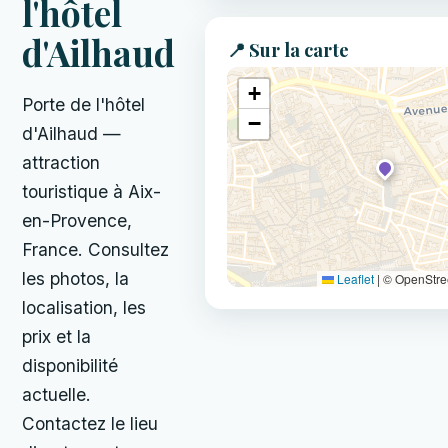
l'hôtel
d'Ailhaud
📍 Sur la carte
+
Porte de l'hôtel
−
d'Ailhaud —
attraction
touristique à Aix-
en-Provence,
France. Consultez
les photos, la
Leaflet
|
© OpenStr
localisation, les
prix et la
disponibilité
actuelle.
Contactez le lieu