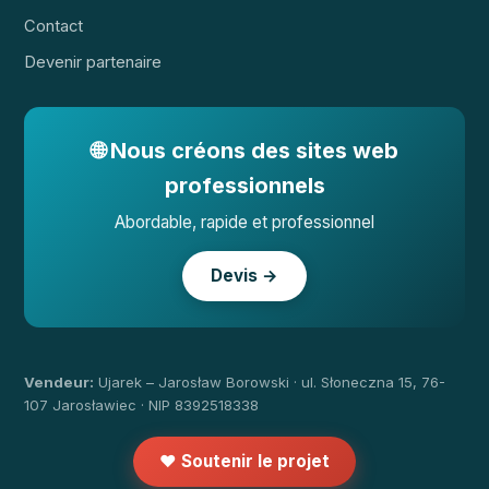
Contact
Devenir partenaire
🌐 Nous créons des sites web
professionnels
Abordable, rapide et professionnel
Devis →
Vendeur:
Ujarek – Jarosław Borowski · ul. Słoneczna 15, 76-
107 Jarosławiec · NIP 8392518338
❤️ Soutenir le projet