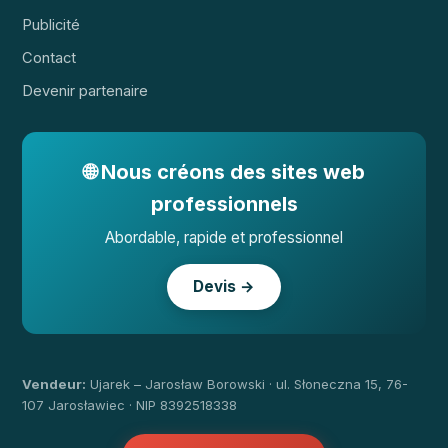
Publicité
Contact
Devenir partenaire
🌐 Nous créons des sites web
professionnels
Abordable, rapide et professionnel
Devis →
Vendeur:
Ujarek – Jarosław Borowski · ul. Słoneczna 15, 76-
107 Jarosławiec · NIP 8392518338