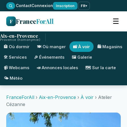
·
Contact
Connexion
Inscription
FR
▾
France
ForAll
☰
F
Aix-en-Provence
Provence (homonymie)
🏨 Où dormir
🍽️ Où manger
📸 À voir
🛍️ Magasins
🛠️ Services
🎉 Événements
🖼️ Galerie
📹 Webcams
📣 Annonces locales
🗺️ Sur la carte
🌤️ Météo
FranceForAll
›
Aix-en-Provence
›
À voir
› Atelier
Cézanne