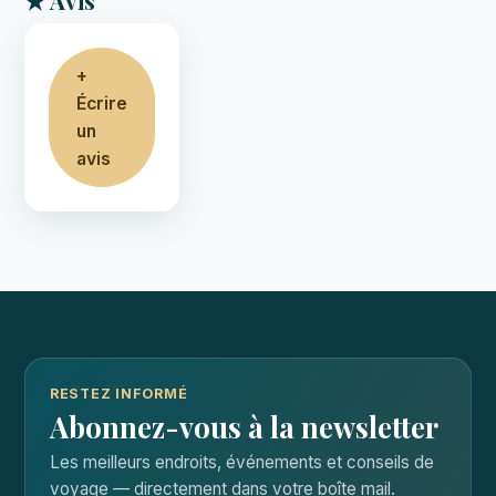
★ Avis
+
Écrire
un
avis
RESTEZ INFORMÉ
Abonnez-vous à la newsletter
Les meilleurs endroits, événements et conseils de
voyage — directement dans votre boîte mail.