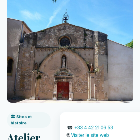
🏛️ Sites et
histoire
☎
+33 4 42 21 06 53
Atelier
🌐
Visiter le site web