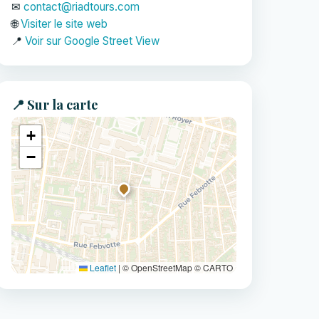
✉
contact@riadtours.com
🌐
Visiter le site web
📍
Voir sur Google Street View
📍 Sur la carte
+
−
Leaflet
|
© OpenStreetMap © CARTO