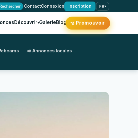
·
Contact
Connexion
Inscription
Rechercher
FR
▾
onces
Découvrir
Galerie
Blog
Promouvoir
✨
▾
Webcams
📣 Annonces locales