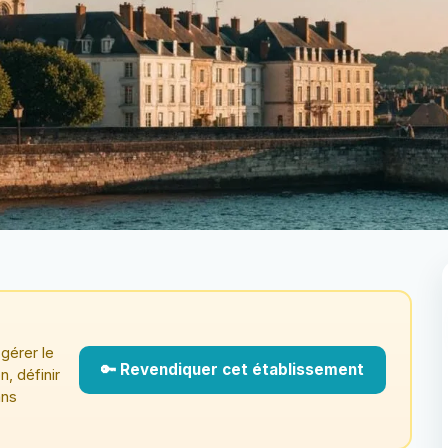
gérer le
🔑 Revendiquer cet établissement
n, définir
ans