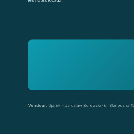
les hôtes locaux.
Vendeur:
Ujarek – Jarosław Borowski · ul. Słoneczna 1