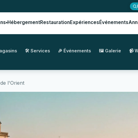
ons
Hébergement
Restauration
Expériences
Événements
Ann
▾
Magasins
🛠️ Services
🎉 Événements
🖼️ Galerie
📹 
de l'Orient