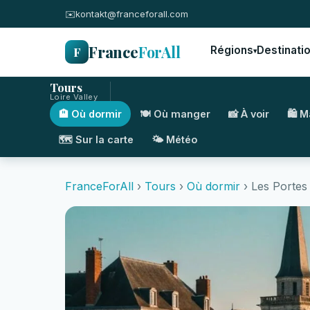
✉️
kontakt@franceforall.com
France
ForAll
F
Régions
Destinati
▾
Tours
Loire Valley
🏨 Où dormir
🍽️ Où manger
📸 À voir
🛍️ 
🗺️ Sur la carte
🌤️ Météo
FranceForAll
›
Tours
›
Où dormir
› Les Portes 