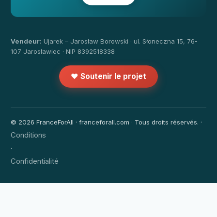
Vendeur:
Ujarek – Jarosław Borowski · ul. Słoneczna 15, 76-
107 Jarosławiec · NIP 8392518338
❤️ Soutenir le projet
© 2026 FranceForAll · franceforall.com · Tous droits réservés. ·
Conditions
·
Confidentialité