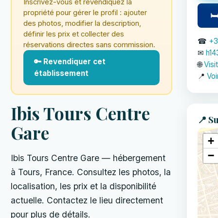
Inscrivez-vous et revendiquez la
propriété pour gérer le profil : ajouter
🛏
des photos, modifier la description,
définir les prix et collecter des
☎
+3
réservations directes sans commission.
✉
h14
🔑 Revendiquer cet
🌐
Visi
établissement
📍
Voi
Ibis Tours Centre
📍 Su
Gare
+
−
Ibis Tours Centre Gare — hébergement
à Tours, France. Consultez les photos, la
localisation, les prix et la disponibilité
actuelle. Contactez le lieu directement
pour plus de détails.