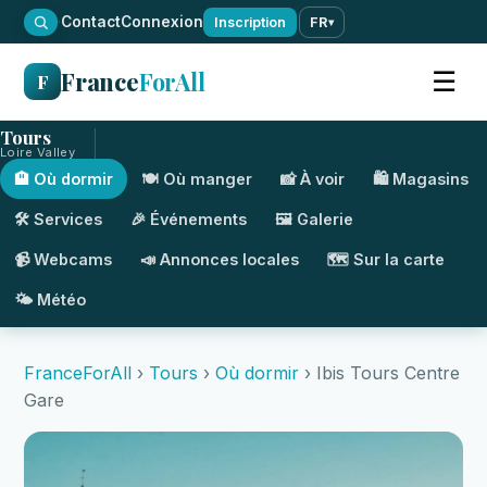
·
Contact
Connexion
Inscription
FR
▾
France
ForAll
☰
F
Tours
Loire Valley
🏨 Où dormir
🍽️ Où manger
📸 À voir
🛍️ Magasins
🛠️ Services
🎉 Événements
🖼️ Galerie
📹 Webcams
📣 Annonces locales
🗺️ Sur la carte
🌤️ Météo
FranceForAll
›
Tours
›
Où dormir
› Ibis Tours Centre
Gare