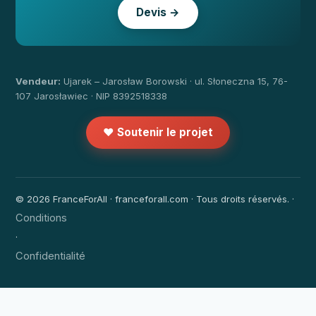
Devis →
Vendeur:
Ujarek – Jarosław Borowski · ul. Słoneczna 15, 76-
107 Jarosławiec · NIP 8392518338
❤️ Soutenir le projet
© 2026 FranceForAll · franceforall.com · Tous droits réservés. ·
Conditions
·
Confidentialité