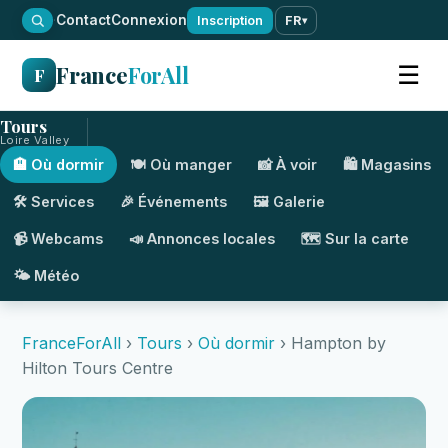
·
Contact
Connexion
Inscription
FR
▾
France
ForAll
☰
F
Tours
Loire Valley
🏨 Où dormir
🍽️ Où manger
📸 À voir
🛍️ Magasins
🛠️ Services
🎉 Événements
🖼️ Galerie
📹 Webcams
📣 Annonces locales
🗺️ Sur la carte
🌤️ Météo
FranceForAll
›
Tours
›
Où dormir
› Hampton by
Hilton Tours Centre