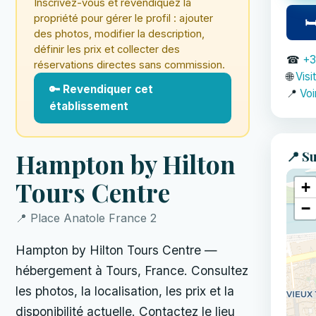
Inscrivez-vous et revendiquez la
propriété pour gérer le profil : ajouter
🛏
des photos, modifier la description,
définir les prix et collecter des
☎
+3
réservations directes sans commission.
🌐
Visi
🔑 Revendiquer cet
📍
Voi
établissement
📍 Su
Hampton by Hilton
Tours Centre
+
−
📍 Place Anatole France 2
Hampton by Hilton Tours Centre —
hébergement à Tours, France. Consultez
les photos, la localisation, les prix et la
disponibilité actuelle. Contactez le lieu