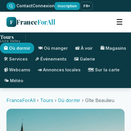
·
Contact
Connexion
Inscription
FR
▾
France
ForAll
☰
F
Tours
Loire Valley
🏨 Où dormir
🍽️ Où manger
📸 À voir
🛍️ Magasins
🛠️ Services
🎉 Événements
🖼️ Galerie
📹 Webcams
📣 Annonces locales
🗺️ Sur la carte
🌤️ Météo
FranceForAll
›
Tours
›
Où dormir
› Gîte Beaulieu