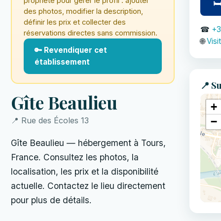
propriété pour gérer le profil : ajouter
🛏
des photos, modifier la description,
définir les prix et collecter des
☎
+3
réservations directes sans commission.
🌐
Visi
🔑 Revendiquer cet
établissement
📍 Su
Gîte Beaulieu
+
−
📍 Rue des Écoles 13
Gîte Beaulieu — hébergement à Tours,
France. Consultez les photos, la
localisation, les prix et la disponibilité
actuelle. Contactez le lieu directement
pour plus de détails.