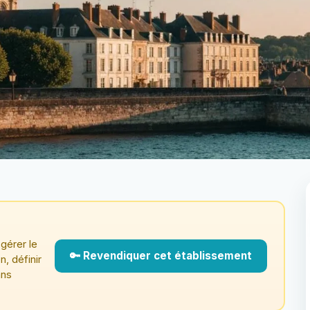
gérer le
🔑 Revendiquer cet établissement
n, définir
ans