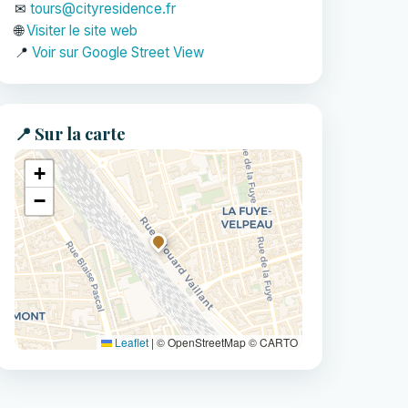
✉
tours@cityresidence.fr
🌐
Visiter le site web
📍
Voir sur Google Street View
📍 Sur la carte
+
−
Leaflet
|
© OpenStreetMap © CARTO