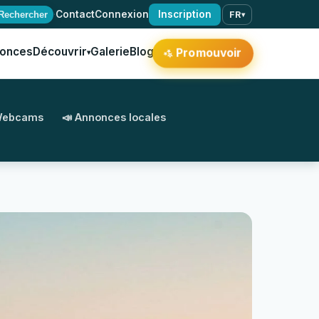
·
Contact
Connexion
Inscription
Rechercher
FR
▾
onces
Découvrir
Galerie
Blog
Promouvoir
▾
✨
Webcams
📣 Annonces locales