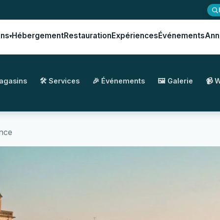
ons
Hébergement
Restauration
Expériences
Événements
Ann
▾
Magasins
🛠️ Services
🎉 Événements
🖼️ Galerie
📹 
ence