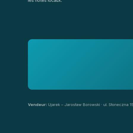
les hôtes locaux.
Vendeur:
Ujarek – Jarosław Borowski · ul. Słoneczna 1