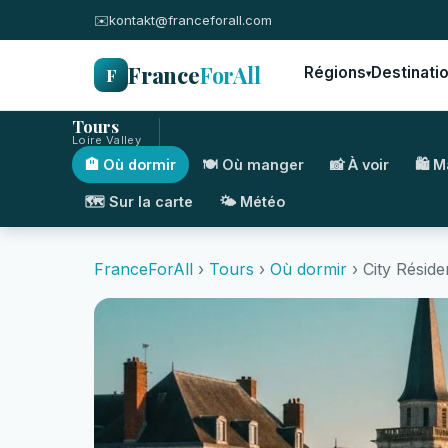
✉️
kontakt@franceforall.com
France
ForAll
F
Régions
Destinati
▾
Tours
Loire Valley
🏨 Où dormir
🍽️ Où manger
📸 À voir
🛍️ 
🗺️ Sur la carte
🌤️ Météo
FranceForAll
›
Tours
›
Où dormir
› City Résid