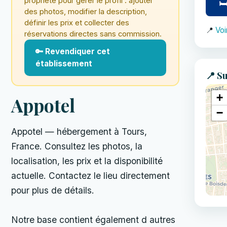
propriété pour gérer le profil : ajouter
🛏
des photos, modifier la description,
définir les prix et collecter des
📍
Voi
réservations directes sans commission.
🔑 Revendiquer cet
établissement
📍 Su
+
Appotel
−
Appotel — hébergement à Tours,
France. Consultez les photos, la
localisation, les prix et la disponibilité
actuelle. Contactez le lieu directement
pour plus de détails.
Notre base contient également d autres