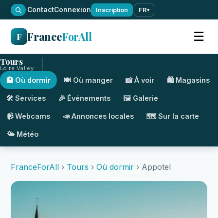
·
Contact
Connexion
Inscription
FR
▾
France
ForAll
☰
F
Tours
Loire Valley
🏨 Où dormir
🍽️ Où manger
📸 À voir
🛍️ Magasins
🛠️ Services
🎉 Événements
🖼️ Galerie
📹 Webcams
📣 Annonces locales
🗺️ Sur la carte
🌤️ Météo
FranceForAll
›
Tours
›
Où dormir
› Appotel