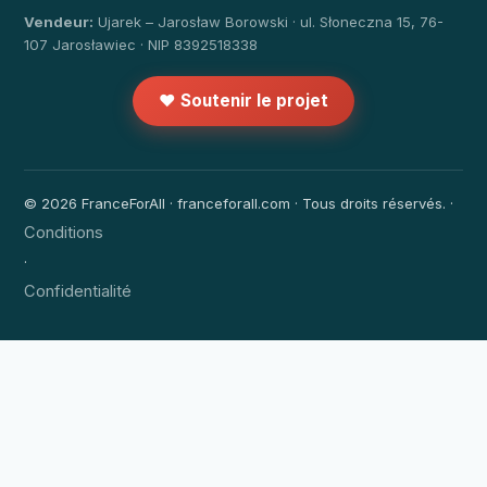
Vendeur:
Ujarek – Jarosław Borowski · ul. Słoneczna 15, 76-
107 Jarosławiec · NIP 8392518338
❤️ Soutenir le projet
© 2026 FranceForAll · franceforall.com · Tous droits réservés. ·
Conditions
·
Confidentialité