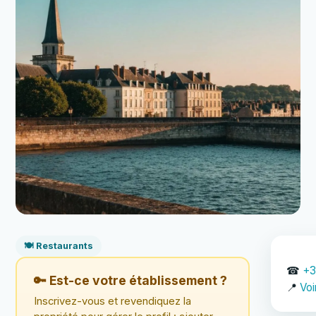
🍽️ Restaurants
☎
+3
🔑 Est-ce votre établissement ?
📍
Voi
Inscrivez-vous et revendiquez la