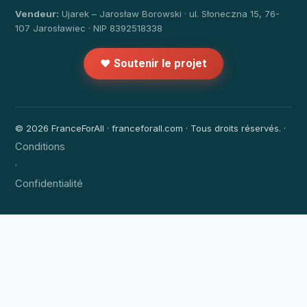
Vendeur:
Ujarek – Jarosław Borowski · ul. Słoneczna 15, 76-
107 Jarosławiec · NIP 8392518338
❤️ Soutenir le projet
© 2026 FranceForAll · franceforall.com · Tous droits réservés. ·
Conditions
·
Confidentialité