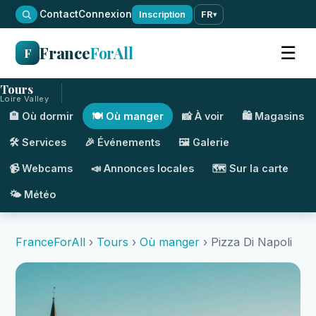
·
Contact
Connexion
Inscription
FR
▾
France
ForAll
☰
F
Tours
Loire Valley
🏨 Où dormir
🍽️ Où manger
📸 À voir
🛍️ Magasins
🛠️ Services
🎉 Événements
🖼️ Galerie
📹 Webcams
📣 Annonces locales
🗺️ Sur la carte
🌤️ Météo
FranceForAll
›
Tours
›
Où manger
› Pizza Di Napoli