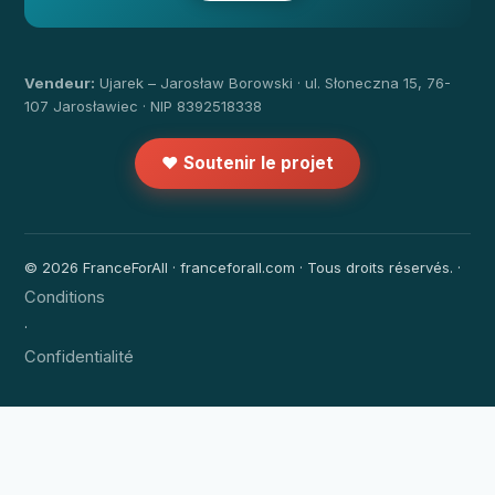
Vendeur:
Ujarek – Jarosław Borowski · ul. Słoneczna 15, 76-
107 Jarosławiec · NIP 8392518338
❤️ Soutenir le projet
© 2026 FranceForAll · franceforall.com · Tous droits réservés. ·
Conditions
·
Confidentialité