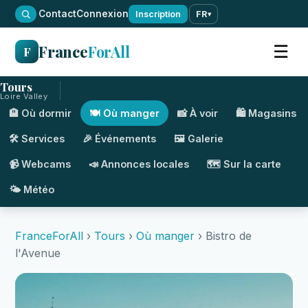
·
Contact
Connexion
Inscription
FR
▾
France
ForAll
☰
F
Tours
Loire Valley
🏨 Où dormir
🍽️ Où manger
📸 À voir
🛍️ Magasins
🛠️ Services
🎉 Événements
🖼️ Galerie
📹 Webcams
📣 Annonces locales
🗺️ Sur la carte
🌤️ Météo
FranceForAll
›
Tours
›
Où manger
› Bistro de
l'Avenue