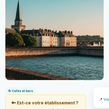
☕ Cafés et bars
📍
Voi
🔑 Est-ce votre établissement ?