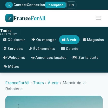
·
Contact
Connexion
Inscription
FR
▾
France
ForAll
☰
F
Tours
Loire Valley
🏨 Où dormir
🍽️ Où manger
📸 À voir
🛍️ Magasins
🛠️ Services
🎉 Événements
🖼️ Galerie
📹 Webcams
📣 Annonces locales
🗺️ Sur la carte
🌤️ Météo
FranceForAll
›
Tours
›
À voir
› Manoir de la
Rabaterie