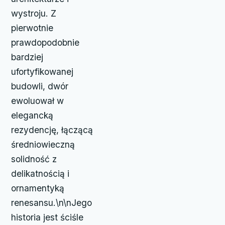
wystroju. Z
pierwotnie
prawdopodobnie
bardziej
ufortyfikowanej
budowli, dwór
ewoluował w
elegancką
rezydencję, łączącą
średniowieczną
solidność z
delikatnością i
ornamentyką
renesansu.\n\nJego
historia jest ściśle