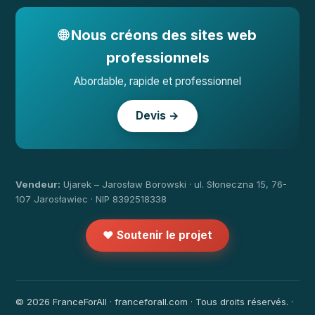
🌐 Nous créons des sites web
professionnels
Abordable, rapide et professionnel
Devis →
Vendeur:
Ujarek – Jarosław Borowski · ul. Słoneczna 15, 76-
107 Jarosławiec · NIP 8392518338
❤️ Soutenir le projet
© 2026 FranceForAll · franceforall.com · Tous droits réservés. ·