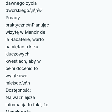
dawnego życia
dworskiego.\n\n💡
Porady
praktyczne\nPlanując
wizytę w Manoir de
la Rabaterie, warto
pamiętać o kilku
kluczowych
kwestiach, aby w
pełni docenić to
wyjątkowe
miejsce.\n\n
Dostępność:
Najważniejsza
informacja to fakt, że
Manoir de la