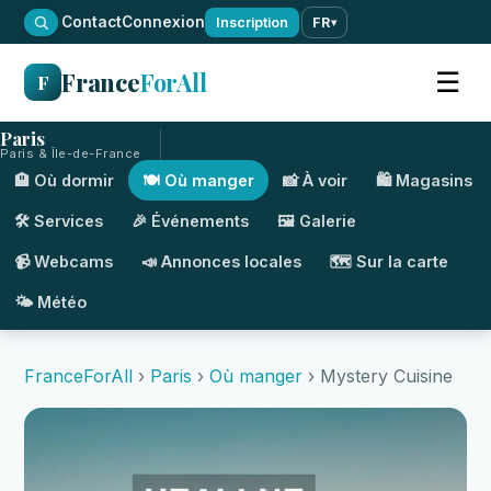
·
Contact
Connexion
Inscription
FR
▾
France
ForAll
☰
F
Paris
Paris & Île-de-France
🏨 Où dormir
🍽️ Où manger
📸 À voir
🛍️ Magasins
🛠️ Services
🎉 Événements
🖼️ Galerie
📹 Webcams
📣 Annonces locales
🗺️ Sur la carte
🌤️ Météo
FranceForAll
›
Paris
›
Où manger
› Mystery Cuisine