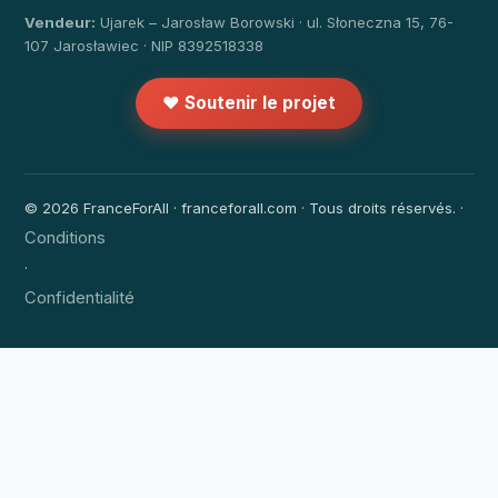
Vendeur:
Ujarek – Jarosław Borowski · ul. Słoneczna 15, 76-
107 Jarosławiec · NIP 8392518338
❤️ Soutenir le projet
© 2026 FranceForAll · franceforall.com · Tous droits réservés. ·
Conditions
·
Confidentialité