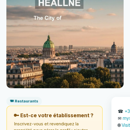
🍽️ Restaurants
☎
+3
🔑 Est-ce votre établissement ?
✉
mys
Inscrivez-vous et revendiquez la
🌐
Visi