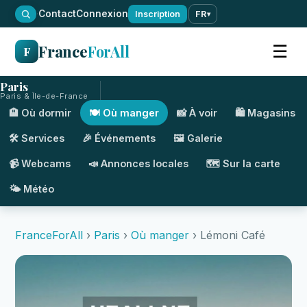
·
Contact
Connexion
Inscription
FR
▾
France
ForAll
☰
F
Paris
Paris & Île-de-France
🏨 Où dormir
🍽️ Où manger
📸 À voir
🛍️ Magasins
🛠️ Services
🎉 Événements
🖼️ Galerie
📹 Webcams
📣 Annonces locales
🗺️ Sur la carte
🌤️ Météo
FranceForAll
›
Paris
›
Où manger
› Lémoni Café