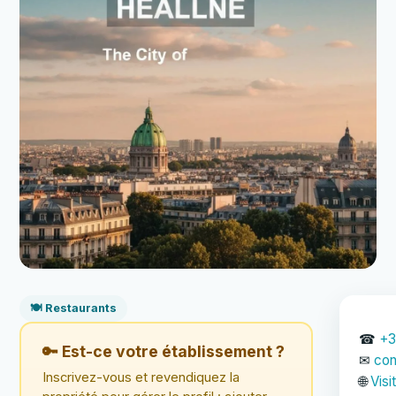
🍽️ Restaurants
☎
+3
🔑 Est-ce votre établissement ?
✉
con
Inscrivez-vous et revendiquez la
🌐
Visi