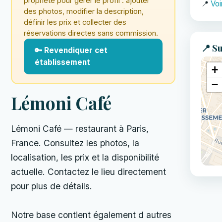
propriété pour gérer le profil : ajouter
📍
Voi
des photos, modifier la description,
définir les prix et collecter des
réservations directes sans commission.
📍 Su
🔑 Revendiquer cet
établissement
+
−
Lémoni Café
Lémoni Café — restaurant à Paris,
France. Consultez les photos, la
localisation, les prix et la disponibilité
actuelle. Contactez le lieu directement
pour plus de détails.
Notre base contient également d autres