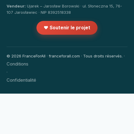
Vendeur:
Ujarek – Jarosław Borowski · ul. Słoneczna 15, 76-
107 Jarosławiec · NIP 8392518338
❤️ Soutenir le projet
© 2026 FranceForAll · franceforall.com · Tous droits réservés. ·
Conditions
·
Confidentialité