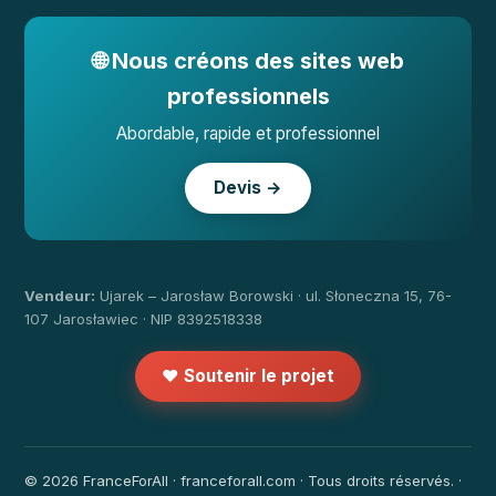
🌐 Nous créons des sites web
professionnels
Abordable, rapide et professionnel
Devis →
Vendeur:
Ujarek – Jarosław Borowski · ul. Słoneczna 15, 76-
107 Jarosławiec · NIP 8392518338
❤️ Soutenir le projet
© 2026 FranceForAll · franceforall.com · Tous droits réservés. ·