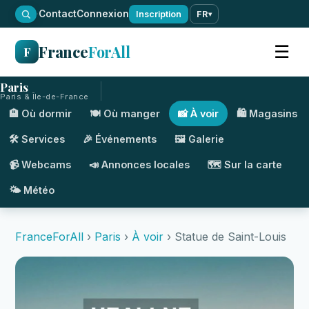
·
Contact
Connexion
Inscription
FR
▾
France
ForAll
☰
F
Paris
Paris & Île-de-France
🏨 Où dormir
🍽️ Où manger
📸 À voir
🛍️ Magasins
🛠️ Services
🎉 Événements
🖼️ Galerie
📹 Webcams
📣 Annonces locales
🗺️ Sur la carte
🌤️ Météo
FranceForAll
›
Paris
›
À voir
› Statue de Saint-Louis