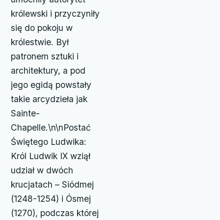
królewski i przyczyniły
się do pokoju w
królestwie. Był
patronem sztuki i
architektury, a pod
jego egidą powstały
takie arcydzieła jak
Sainte-
Chapelle.\n\nPostać
Świętego Ludwika:
Król Ludwik IX wziął
udział w dwóch
krucjatach – Siódmej
(1248-1254) i Ósmej
(1270), podczas której