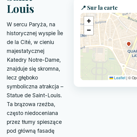
Louis
📍 Sur la carte
+
W sercu Paryża, na
−
historycznej wyspie Île
de la Cité, w cieniu
majestatycznej
Katedry Notre-Dame,
znajduje się skromna,
lecz głęboko
Leaflet
|
© Op
symboliczna atrakcja –
Statue de Saint-Louis.
Ta brązowa rzeźba,
często niedoceniana
przez tłumy spieszące
pod główną fasadę