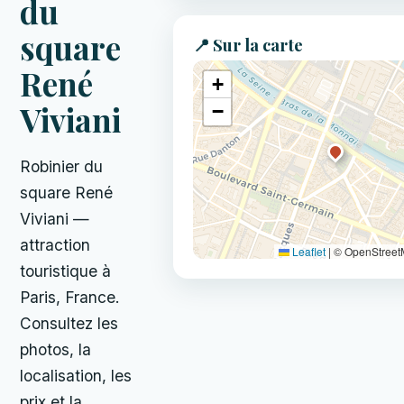
du
square
📍 Sur la carte
René
+
Viviani
−
Robinier du
square René
Viviani —
attraction
Leaflet
|
© OpenStree
touristique à
Paris, France.
Consultez les
photos, la
localisation, les
prix et la