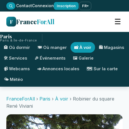
·
Contact
Connexion
Inscription
FR
▾
France
ForAll
☰
F
Paris
Paris & Île-de-France
🏨 Où dormir
🍽️ Où manger
📸 À voir
🛍️ Magasins
🛠️ Services
🎉 Événements
🖼️ Galerie
📹 Webcams
📣 Annonces locales
🗺️ Sur la carte
🌤️ Météo
FranceForAll
›
Paris
›
À voir
› Robinier du square
René Viviani