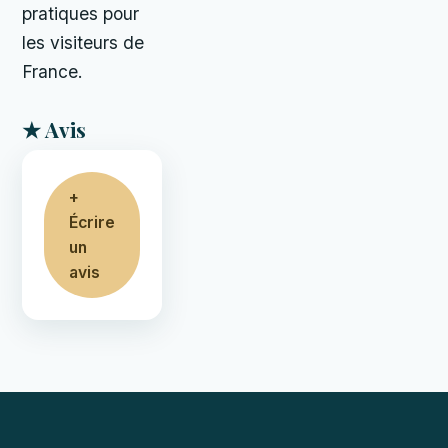
pratiques pour
les visiteurs de
France.
★ Avis
+
Écrire
un
avis